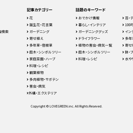
記事カテゴリー
話題のキーワード
花
おでかけ情報
苔・
誕生花・花言葉
暮らし・インテリア
100均
設検索
ガーデニング
ガーデニンググッズ
イン
寄せ植え
ドライフラワー
多年
多年草・宿根草
植物の害虫・病気一覧
寄せ
庭木・シンボルツリー
庭木・シンボルツリー
鉢・
家庭菜園・ハーブ
料理・レシピ
水や
料理・レシピ
観葉植物
多肉植物・サボテン
害虫・病気
外構・エクステリア
Copyright © LOVEGREEN.inc. All Rights Reseved.