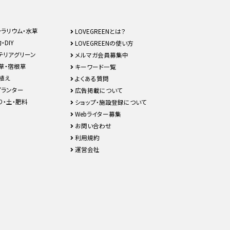
テラリウム・水草
LOVEGREENとは？
・DIY
LOVEGREENの使い方
テリアグリーン
メルマガ会員募集中
草・宿根草
キーワード一覧
植え
よくある質問
プランター
広告掲載について
り・土・肥料
ショップ・施設登録について
Webライター募集
お問い合わせ
利用規約
運営会社