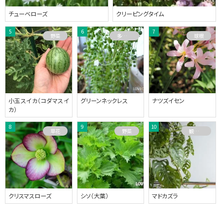
チューベローズ
クリーピングタイム
野菜
多肉植物
球根
小玉スイカ（コダマスイ
グリーンネックレス
ナツズイセン
カ）
草花
野菜
観葉植物
クリスマスローズ
シソ（大葉）
マドカズラ