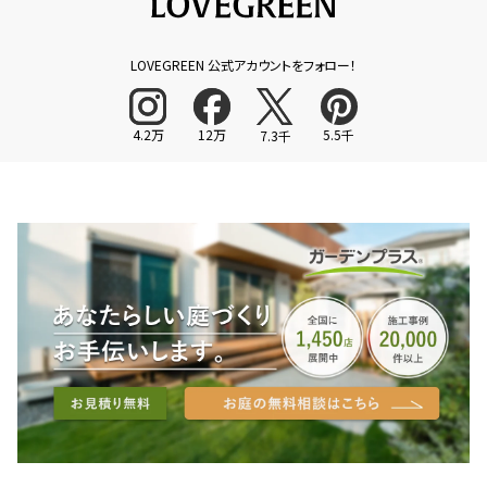
LOVEGREEN 公式アカウントをフォロー！
4.2万
12万
5.5千
7.3千