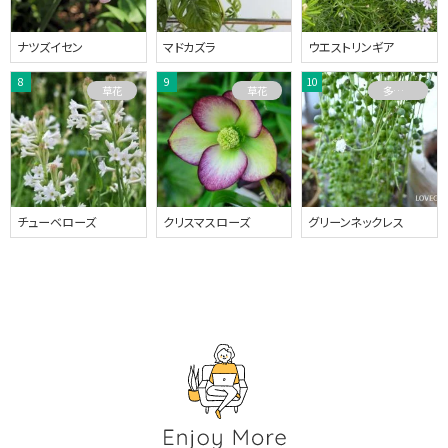
ナツズイセン
マドカズラ
ウエストリンギア
草花
草花
多肉植物
チューベローズ
クリスマスローズ
グリーンネックレス