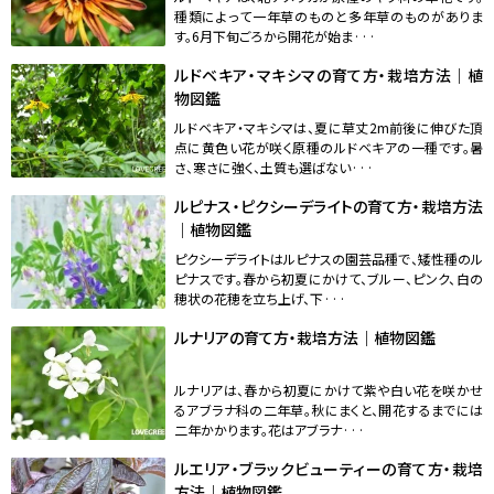
種類によって一年草のものと多年草のものがありま
す。6月下旬ごろから開花が始ま···
ルドベキア・マキシマの育て方・栽培方法｜植
物図鑑
ルドベキア・マキシマは、夏に草丈2m前後に伸びた頂
点に黄色い花が咲く原種のルドベキアの一種です。暑
さ、寒さに強く、土質も選ばない···
ルピナス・ピクシーデライトの育て方・栽培方法
｜植物図鑑
ピクシーデライトはルピナスの園芸品種で、矮性種のル
ピナスです。春から初夏にかけて、ブルー、ピンク、白の
穂状の花穂を立ち上げ、下···
ルナリアの育て方・栽培方法｜植物図鑑
ルナリアは、春から初夏にかけて紫や白い花を咲かせ
るアブラナ科の二年草。秋にまくと、開花するまでには
二年かかります。花はアブラナ···
ルエリア・ブラックビューティーの育て方・栽培
方法｜植物図鑑