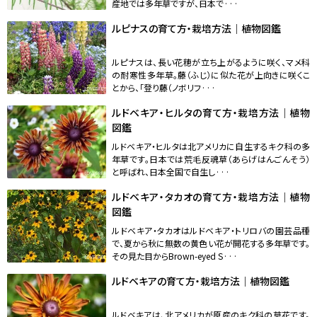
産地では多年草ですが、日本で···
ルピナスの育て方・栽培方法｜植物図鑑
ルピナスは、長い花穂が立ち上がるように咲く、マメ科
の耐寒性多年草。藤（ふじ）に似た花が上向きに咲くこ
とから、「登り藤（ノボリフ···
ルドベキア・ヒルタの育て方・栽培方法｜植物
図鑑
ルドベキア・ヒルタは北アメリカに自生するキク科の多
年草です。日本では荒毛反魂草（あらげはんごんそう）
と呼ばれ、日本全国で自生し···
ルドベキア・タカオの育て方・栽培方法｜植物
図鑑
ルドベキア・タカオはルドベキア・トリロバの園芸品種
で、夏から秋に無数の黄色い花が開花する多年草です。
その見た目からBrown-eyed S···
ルドベキアの育て方・栽培方法｜植物図鑑
ルドベキアは、北アメリカが原産のキク科の草花です。