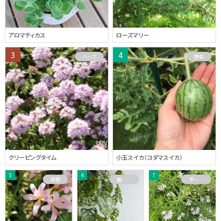
アロマティカス
ローズマリー
ハーブ
野菜
クリーピングタイム
小玉スイカ（コダマスイカ）
球根
観葉植物
オーストラリアプランツ