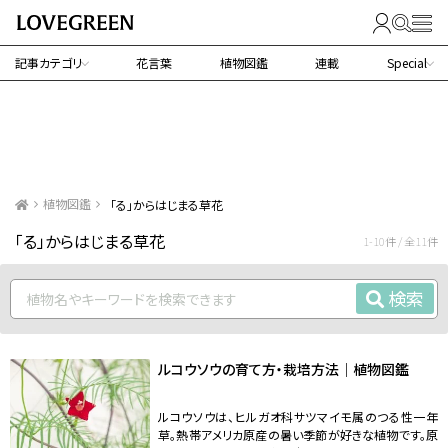
記事カテゴリ
花言葉
植物図鑑
連載
Special
植物図鑑
「る」からはじまる草花
「る」からはじまる草花
1-10件 / 全11件
検索
ルコウソウの育て方・栽培方法｜植物図鑑
ルコウソウは、ヒルガオ科サツマイモ属のつる性一年
草。熱帯アメリカ原産の暑い季節が好きな植物です。原