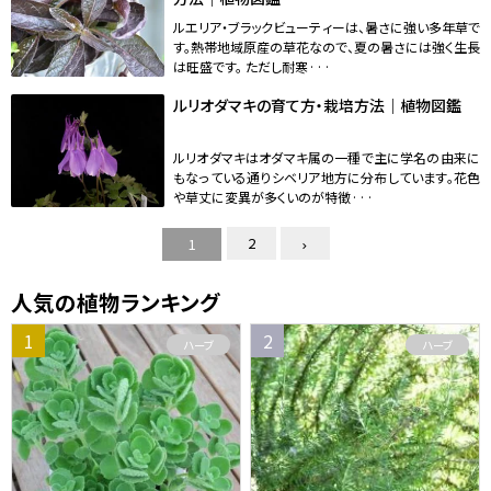
ルエリア・ブラックビューティーは、暑さに強い多年草で
す。熱帯地域原産の草花なので、夏の暑さには強く生長
は旺盛です。 ただし耐寒···
ルリオダマキの育て方・栽培方法｜植物図鑑
ルリオダマキはオダマキ属の一種で主に学名の由来に
もなっている通りシベリア地方に分布しています。花色
や草丈に変異が多くいのが特徴···
2
1
人気の植物ランキング
ハーブ
ハーブ