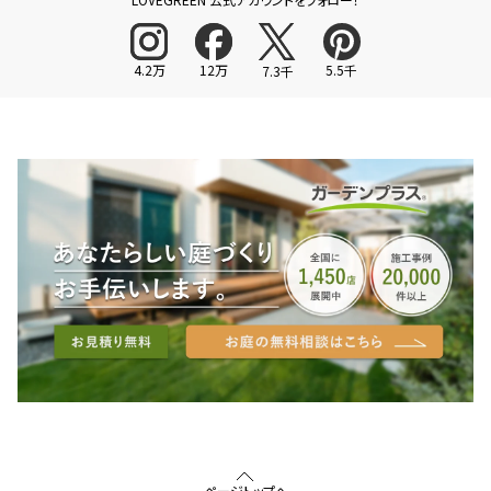
4.2万
12万
5.5千
7.3千
ページトップへ