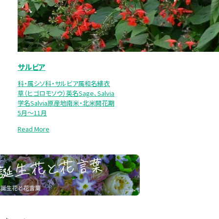
サルビア
科・属シソ科・サルビア属和名緋衣
草（ヒゴロモソウ）英名Sage、Salvia
学名Salvia原産地南米・北米開花期
5月～11月
Read More