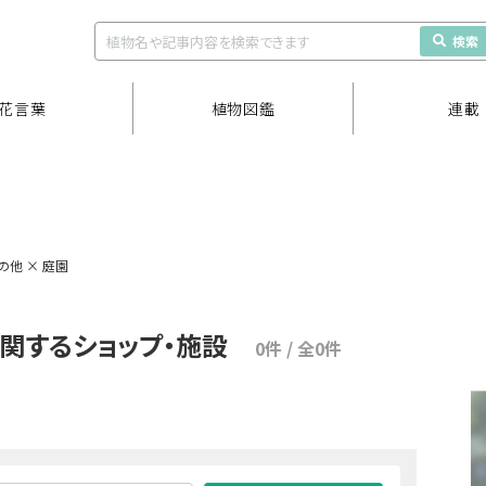
検索
花言葉
植物図鑑
連載
の他 × 庭園
に関するショップ・施設
0件 / 全0件