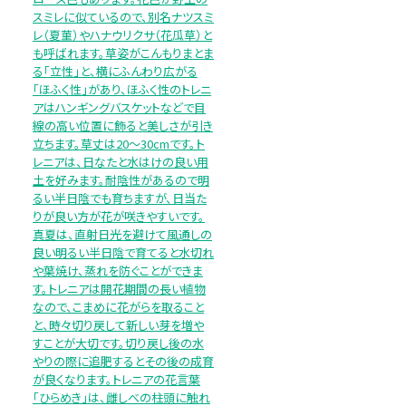
スミレに似ているので、別名ナツスミ
レ（夏菫）やハナウリクサ（花瓜草）と
も呼ばれます。草姿がこんもりまとま
る「立性」と、横にふんわり広がる
「ほふく性」があり、ほふく性のトレニ
アはハンギングバスケットなどで目
線の高い位置に飾ると美しさが引き
立ちます。草丈は20～30cmです。ト
レニアは、日なたと水はけの良い用
土を好みます。耐陰性があるので明
るい半日陰でも育ちますが、日当た
りが良い方が花が咲きやすいです。
真夏は、直射日光を避けて風通しの
良い明るい半日陰で育てると水切れ
や葉焼け、蒸れを防ぐことができま
す。トレニアは開花期間の長い植物
なので、こまめに花がらを取ること
と、時々切り戻して新しい芽を増や
すことが大切です。切り戻し後の水
やりの際に追肥するとその後の成育
が良くなります。トレニアの花言葉
「ひらめき」は、雌しべの柱頭に触れ