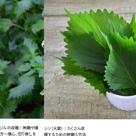
ジルの収穫｜時期や摘
シソ（大葉）｜たくさん収
方～摘心、切り戻しを
穫するための時期と方法