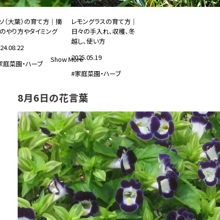
ソ（大葉）の育て方｜摘
レモングラスの育て方｜
のやり方やタイミング
日々の手入れ、収穫、冬
越し、使い方
24.08.22
2025.05.19
Show More
家庭菜園・ハーブ
#家庭菜園・ハーブ
8月6日の花言葉