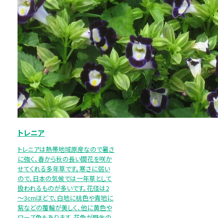
トレニア
トレニアは熱帯地域原産なので暑さ
に強く、春から秋の長い間花を咲か
せてくれる多年草です。寒さに弱い
ので、日本の気候では一年草として
扱われるものが多いです。花径は2
～3cmほどで、白地に桃色や青地に
紫などの覆輪が美しく、他に黄色や
ローズ色もあります。花色が野生の