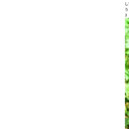
し
う
3
20
#