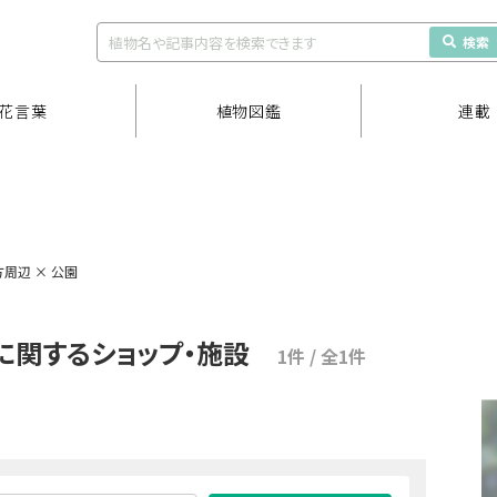
検索
花言葉
植物図鑑
連載
周辺 × 公園
に関するショップ・施設
1件 / 全1件