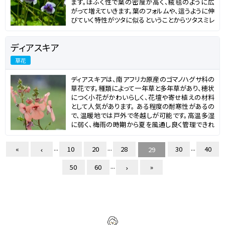
ます。ほふく性で葉の密度が高く、絨毯のように広
通しています。
がって増えていきます。葉のフォルムや、這うように伸
びていく特性がツタに似るということからツタスミレ
という和名が付けられました。また、花が白と紫の2
色であることからパンダスミレや、原産地にちなんで
ディアスキア
タスマニアンビオラという名前でも流通しています。
寒さに弱いため、越冬できずに枯死してしまうことも
草花
ありますが、環境が合えばグランドカバーに利用で
きます。
ディアスキアは、南アフリカ原産のゴマノハグサ科の
草花です。種類によって一年草と多年草があり、穂状
につく小花がかわいらしく、花壇や寄せ植えの材料
として人気があります。 ある程度の耐寒性があるの
で、温暖地では戸外で冬越しが可能です。高温多湿
に弱く、梅雨の時期から夏を風通し良く管理できれ
ば、長期間花を楽しむことができます。
...
...
...
«
10
20
28
30
40
29
...
50
60
»