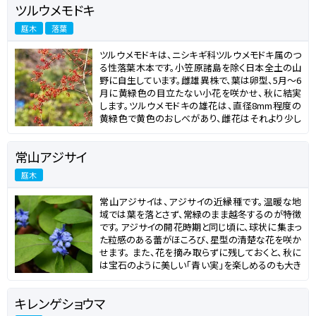
ツルウメモドキ
庭木
落葉
ツルウメモドキは、ニシキギ科ツルウメモドキ属のつ
る性落葉木本です。小笠原諸島を除く日本全土の山
野に自生しています。雌雄異株で、葉は卵型、5月～6
月に黄緑色の目立たない小花を咲かせ、秋に結実
します。ツルウメモドキの雄花は、直径8mm程度の
黄緑色で黄色のおしべがあり、雌花はそれより少し
小ぶりです。果実は、10月頃熟すと3片に割れ、中か
らオレンジ色に近い赤色の種子が見えるようになり
常山アジサイ
ます。落葉時期が早く、葉がなくなったあとも果実が
枝に残るので、枝いっぱいに果実が実っている姿は
庭木
目を奪われるような華やかさです。この赤い果実と
たわんだつる性の枝が美しく、生け花やフラワーアレ
常山アジサイは、アジサイの近縁種です。温暖な地
ンジメントの花材として人気があります。 放っておく
域では葉を落とさず、常緑のまま越冬するのが特徴
と10m以上にまで枝を伸ばしますが、適宜剪定を
です。アジサイの開花時期と同じ頃に、球状に集まっ
行ってサイズを管理することができます。盆栽仕立て
た粒感のある蕾がほころび、星型の清楚な花を咲か
にしたツルウメモドキも流通しています。
せます。 また、花を摘み取らずに残しておくと、秋に
は宝石のように美しい「青い実」を楽しめるのも大き
な魅力です。ただし、翌年の花のためには、花後の剪
定が必要な花木です。
キレンゲショウマ