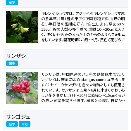
草花
キレンゲショウマは、アジサイ科キレンゲショウマ属
の多年草、1属1種の東アジア固有種です。山野の明
るい半日陰の湿地を好んで自生します。草丈60～
120cm程の大型の多年草で、葉は10～20cmと大き
く、浅く切れ込みの入った手のひらのようなフォルム
をしています。開花時期は8月～9月、黄色く花びらに
厚みのある花を茎の先にうつむくように咲かせま
す。 キレンゲショウマという名前は、黄色の花を咲か
サンザシ
せることと、レンゲショウマに似ていることから名付
けられました。ただし、レンゲショウマはキンポウゲ
果樹
科ですが、キレンゲショウマはアジサイ科です。東京
大学の初代植物学教授であった矢田部良吉氏が愛
サンザシは、中国原産のバラ科の落葉低木です。サ
媛県で発見し、学名に Kirengeshoma と名付けま
ンザシとは、厳密には Crataegus cuneata を指しま
した。その後は朝鮮半島や中国大陸でも分布が確認
すが、セイヨウサンザシも含めた総称としても使用さ
されています。
れています。 サンザシは、5月～6月に小さくかわいら
しい花を咲かせ、9月～10月に直径1～1.5cmくらい
の赤い果実を実らせます。樹高2m程度、枝に3～
8mmの小さなトゲがあり、葉は3～7cmの楕円形で
縁に鋸歯、花色は白やピンクなど、咲き方は一重咲
サンゴジュ
きから八重咲まであります。日本には江戸時代に薬
用植物として渡来しましたが、花や実の観賞を楽し
庭木
常緑
む庭木として広く栽培されています。比較的小さな