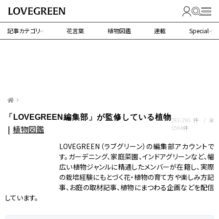
記事カテゴリ
花言葉
植物図鑑
連載
Special
「LOVEGREEN編集部」が監修している植物
281-290件 / 全
植物図鑑
1594件
｜
LOVEGREEN（ラブグリーン）の編集部アカウントで
す。ガーデニング、家庭菜園、インドアグリーンなど、幅
広い植物ジャンルに精通したメンバーが在籍し、実際
の栽培経験にもとづく花・植物の育て方や楽しみ方記
事、お庭の取材記事、植物にまつわる企画などを配信
しています。