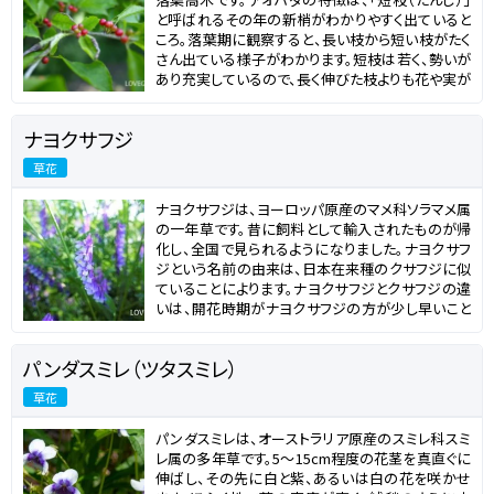
ク（紅花山芍薬）は、日本以外の中国やシベリアに
と呼ばれるその年の新梢がわかりやすく出ていると
も分布している同属別種です。白花を咲かせるヤマ
ころ。落葉期に観察すると、長い枝から短い枝がたく
シャクヤク（山芍薬）に比べて開花時期が遅く、強健
さん出ている様子がわかります。短枝は若く、勢いが
で育てやすい品種です。ただし、海外ではこの2つを
あり充実しているので、長く伸びた枝よりも花や実が
同一種として扱っているところもあるようです。
よく付きます。 アオハダは、ほっそりとした幹と横に
枝を伸ばす自然樹形が美しく、育てやすいことから、
ナヨクサフジ
庭木として人気があります。雌雄異株で、樹高15m程
度、葉は明るいグリーンの楕円形または卵形で3～
草花
7cm、縁にわずかに鋸歯があります。5月～6月に、直
径5～7mmの小花をまとまって咲かせ、晩夏に果実
ナヨクサフジは、ヨーロッパ原産のマメ科ソラマメ属
が実ります。果実は直径7mm程度の球形で、まだ葉
の一年草です。昔に飼料として輸入されたものが帰
がグリーンのうちから真赤に色づく様子が美しく、見
化し、全国で見られるようになりました。ナヨクサフ
ていてあきません。熟した果実は秋にかけて枝に残
ジという名前の由来は、日本在来種のクサフジに似
ります。 アオハダから採れる木材は白く美しいことか
ていることによります。ナヨクサフジとクサフジの違
ら、こけし細工や寄木細工に使用されます。他にも
いは、開花時期がナヨクサフジの方が少し早いこと
新芽は食用に、乾燥させた葉は、茶の代用品とされ
と、クサフジはであるのに対してナヨクサフジは一
ていたこともあるそうです。アオハダという名前は、
年草だというところです。 ナヨクサフジは、晩夏に種
薄い樹皮が容易にはがれて、中の緑色の内皮が見
パンダスミレ（ツタスミレ）
をまき、秋に発芽して越冬し、春に花を咲かせます。
えることに由来しています。
フジの花を思い起こすような紫色の花と、周囲のも
草花
のに絡みつく草姿が美しく、群生している様子は紫
色の海のようです。一見たおやかで可憐な花ですが、
パンダスミレは、オーストラリア原産のスミレ科スミ
とても強健で、痩せ地でもよく育ちます。根に根粒菌
レ属の多年草です。5～15cm程度の花茎を真直ぐに
を共生させて土壌を肥沃にするので、緑肥として見
伸ばし、その先に白と紫、あるいは白の花を咲かせ
直されており、ヘアリーベッチという名前で種が流