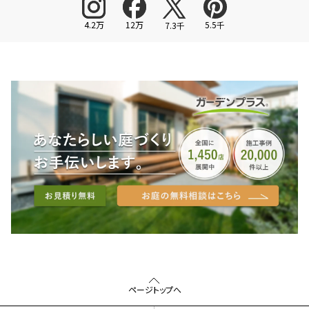
4.2万
12万
5.5千
7.3千
ページトップへ