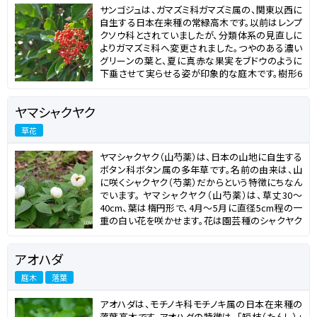
頃から花実を付けるので、盆栽としても人気があり
サンゴジュは、ガマズミ科ガマズミ属の、関東以西に
ます。サンザシという名前の由来は、中国名の「山
自生する日本在来種の常緑高木です。以前はレンプ
査」の実を生薬にしたことから「山査子」となったそ
クソウ科とされていましたが、分類体系の見直しに
うです。 セイヨウサンザシは、ヨーロッパから北アフ
よりガマズミ科へ変更されました。つやのある濃い
リカ原産の品種で、八重咲きや枝垂れ咲き、濃いピン
グリーンの葉と、夏に真赤な果実をブドウのように
クの花をさかせるものなど、多くの園芸品種が作出
下垂させて実らせる姿が印象的な庭木です。樹形6
されています。イギリスでは、5月に咲く花として
～10m程度ですが、まれに20m程まで大きくなるこ
Mayflower（メイフラワー）や、Hawthorn（ホーソー
ともあります。葉は楕円形で10～20cmと大きく、表
ン）という名前で呼ばれます。thorn とはトゲという
ヤマシャクヤク
面には光沢があります。初夏に白い小花を枝の先に
意味で、サンザシの特徴にちなみます。 サンザシの
たくさん咲かせ、夏に真赤な果実を実らせ、やがて
果実は、酸味が強く生食に不向きなため、ジャムや
草花
熟すと黒ずんでいきます。 サンゴジュという和名は、
果実酒などに加工されて流通しています。中国に
真赤な果実を紅珊瑚に見立てたことが由来となって
は、サンザシを加工したお菓子があります。枝にトゲ
ヤマシャクヤク（山芍薬）は、日本の山地に自生する
います。また、アワブキという別名もあり、こちらはサ
があるので、手入れの際には手袋を着用するように
ボタン科ボタン属の多年草です。名前の由来は、山
ンゴジュの木を燃やすと泡が噴き出てくることにより
しましょう。
に咲くシャクヤク（芍薬）だからという特徴にちなん
ます。泡が噴き出るというのはサンゴジュが水分を
でいます。 ヤマシャクヤク（山芍薬）は、草丈30～
多く含んでいるから、つまり耐火性が非常に高い木
40cm、葉は楕円形で、4月～5月に直径5cm程の一
ということで、防火樹として建物の周りや公園などに
重の白い花を咲かせます。花は園芸種のシャクヤク
多く植えられています。
（芍薬）に比べて小ぶりで、楚々とした風情があり、山
野草として人気があります。晩夏から秋に果実を実
アオハダ
らせ、熟すと裂開し、鮮やかな朱色と光沢のある黒
の種を覗かせます。その姿は、楚々とした風情の花
庭木
落葉
からは想像もできないほど鮮烈で、茶花にも使用さ
れます。晩春の花も、晩夏の果実も美しい山野草で
アオハダは、モチノキ科モチノキ属の日本在来種の
す。 ピンク色の花を咲かせるベニバナヤマシャクヤ
落葉高木です。アオハダの特徴は、「短枝（たんし）」