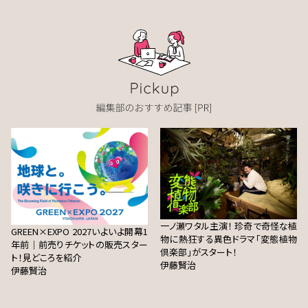
一ノ瀬ワタル主演！ 珍奇で奇怪な植
GREEN×EXPO 2027いよいよ開幕1
物に熱狂する異色ドラマ「変態植物
年前｜前売りチケットの販売スター
倶楽部」がスタート！
ト！見どころを紹介
伊藤賢治
伊藤賢治