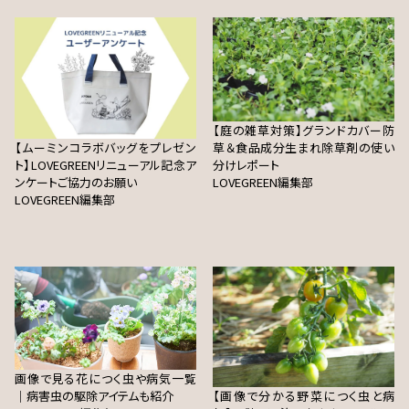
【庭の雑草対策】グランドカバー防
【ムーミンコラボバッグをプレゼン
草＆食品成分生まれ除草剤の使い
ト】LOVEGREENリニューアル記念ア
分けレポート
ンケートご協力のお願い
LOVEGREEN編集部
LOVEGREEN編集部
画像で見る花につく虫や病気一覧
｜病害虫の駆除アイテムも紹介
【画像で分かる野菜につく虫と病