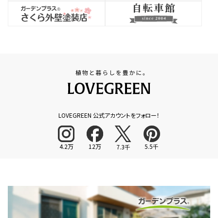
LOVEGREEN 公式アカウントをフォロー！
4.2万
12万
5.5千
7.3千