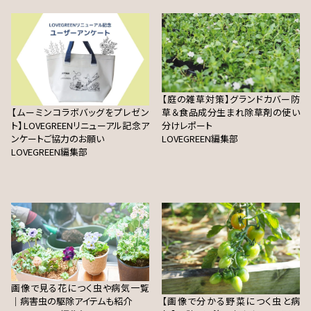
【庭の雑草対策】グランドカバー防
【ムーミンコラボバッグをプレゼン
草＆食品成分生まれ除草剤の使い
ト】LOVEGREENリニューアル記念ア
分けレポート
ンケートご協力のお願い
LOVEGREEN編集部
LOVEGREEN編集部
画像で見る花につく虫や病気一覧
｜病害虫の駆除アイテムも紹介
【画像で分かる野菜につく虫と病