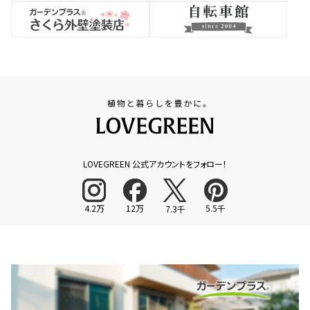
LOVEGREEN 公式アカウントをフォロー！
4.2万
12万
5.5千
7.3千