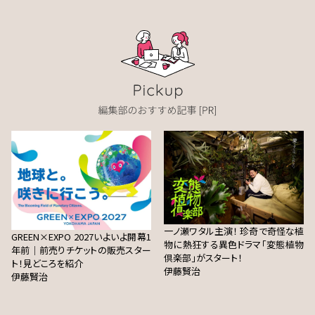
一ノ瀬ワタル主演！ 珍奇で奇怪な植
GREEN×EXPO 2027いよいよ開幕1
物に熱狂する異色ドラマ「変態植物
年前｜前売りチケットの販売スター
倶楽部」がスタート！
ト！見どころを紹介
伊藤賢治
伊藤賢治