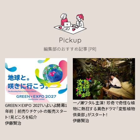
一ノ瀬ワタル主演！ 珍奇で奇怪な植
GREEN×EXPO 2027いよいよ開幕1
物に熱狂する異色ドラマ「変態植物
年前｜前売りチケットの販売スター
倶楽部」がスタート！
ト！見どころを紹介
伊藤賢治
伊藤賢治