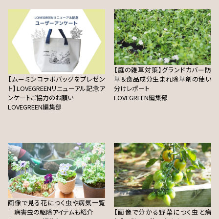
【庭の雑草対策】グランドカバー防
【ムーミンコラボバッグをプレゼン
草＆食品成分生まれ除草剤の使い
ト】LOVEGREENリニューアル記念ア
分けレポート
ンケートご協力のお願い
LOVEGREEN編集部
LOVEGREEN編集部
画像で見る花につく虫や病気一覧
｜病害虫の駆除アイテムも紹介
【画像で分かる野菜につく虫と病