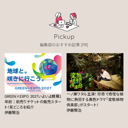
一ノ瀬ワタル主演！ 珍奇で奇怪な植
GREEN×EXPO 2027いよいよ開幕1
物に熱狂する異色ドラマ「変態植物
年前｜前売りチケットの販売スター
倶楽部」がスタート！
ト！見どころを紹介
伊藤賢治
伊藤賢治