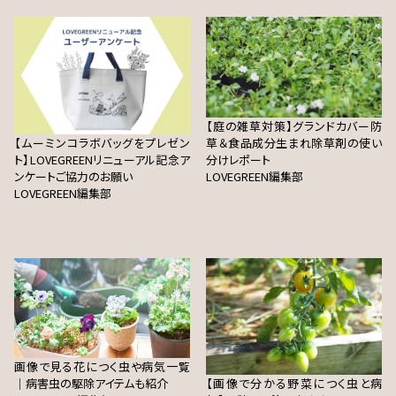
【庭の雑草対策】グランドカバー防
【ムーミンコラボバッグをプレゼン
草＆食品成分生まれ除草剤の使い
ト】LOVEGREENリニューアル記念ア
分けレポート
ンケートご協力のお願い
LOVEGREEN編集部
LOVEGREEN編集部
画像で見る花につく虫や病気一覧
｜病害虫の駆除アイテムも紹介
【画像で分かる野菜につく虫と病