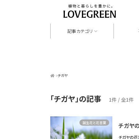
記事カテゴリ
チガヤ
「チガヤ」
の記事
1件 / 全1件
誕生花と花言葉
チガヤ
チガヤの花