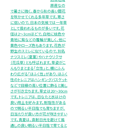
原産なの
で暑さに強く、春から秋の長い間花
を咲かせてくれる多年草です。寒さ
に弱いので、日本の気候では一年草
として扱われるものが多いです。花
径は2～3cmほどで、白地に桃色や
青地に紫などの覆輪が美しく、他に
黄色やローズ色もあります。花色が
野生のスミレに似ているので、別名
ナツスミレ（夏菫）やハナウリクサ
（花瓜草）とも呼ばれます。草姿がこ
んもりまとまる「立性」と、横にふん
わり広がる「ほふく性」があり、ほふく
性のトレニアはハンギングバスケット
などで目線の高い位置に飾ると美し
さが引き立ちます。草丈は20～30cm
です。トレニアは、日なたと水はけの
良い用土を好みます。耐陰性がある
ので明るい半日陰でも育ちますが、
日当たりが良い方が花が咲きやすい
です。真夏は、直射日光を避けて風
通しの良い明るい半日陰で育てると