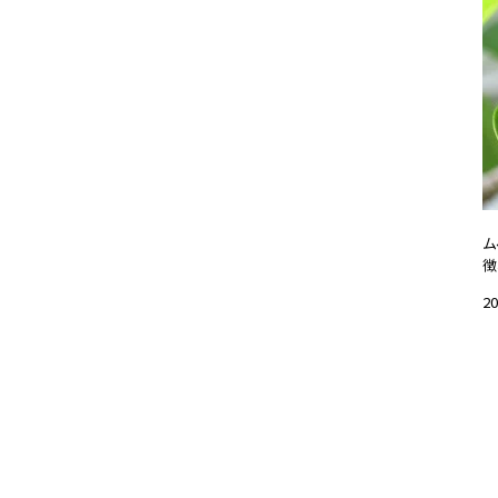
ム
徴
20
#