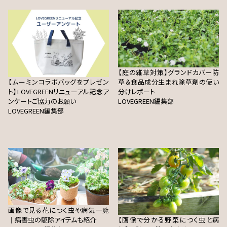
【庭の雑草対策】グランドカバー防
【ムーミンコラボバッグをプレゼン
草＆食品成分生まれ除草剤の使い
ト】LOVEGREENリニューアル記念ア
分けレポート
ンケートご協力のお願い
LOVEGREEN編集部
LOVEGREEN編集部
画像で見る花につく虫や病気一覧
｜病害虫の駆除アイテムも紹介
【画像で分かる野菜につく虫と病