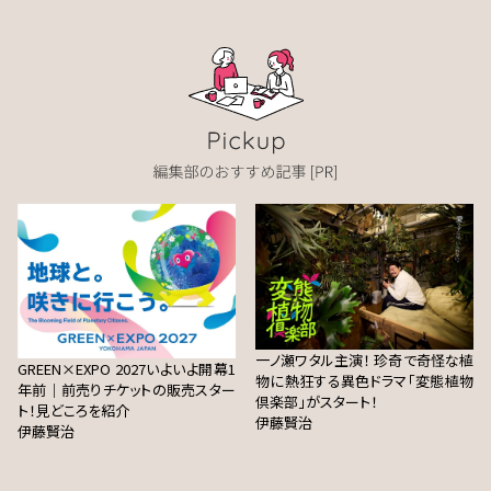
一ノ瀬ワタル主演！ 珍奇で奇怪な植
GREEN×EXPO 2027いよいよ開幕1
物に熱狂する異色ドラマ「変態植物
年前｜前売りチケットの販売スター
倶楽部」がスタート！
ト！見どころを紹介
伊藤賢治
伊藤賢治