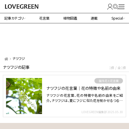
記事カテゴリ
花言葉
植物図鑑
連載
Special
ナツフジ
ナツフジの記事
1件 / 全1件
誕生花と花言葉
ナツフジの花言葉｜花の特徴や名前の由来
ナツフジの花言葉、花の特徴や名前の由来をご紹
介。ナツフジは、夏にフジに似た花を咲かせるつる性
落葉低木。 目次…
LOVEGREEN編集部
2025.05.30