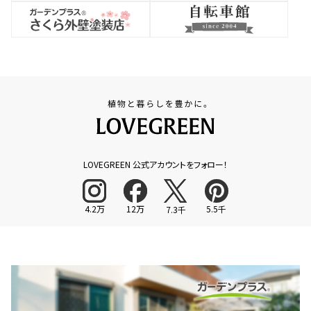
LOVEGREEN 公式アカウントをフォロー！
4.2万
12万
5.5千
7.3千