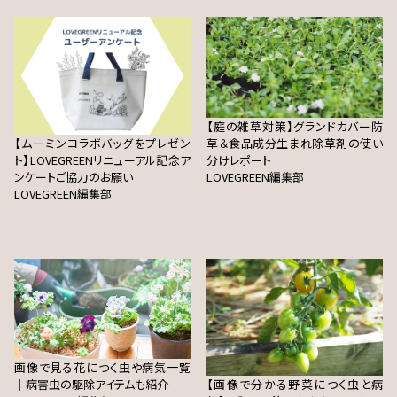
【庭の雑草対策】グランドカバー防
【ムーミンコラボバッグをプレゼン
草＆食品成分生まれ除草剤の使い
ト】LOVEGREENリニューアル記念ア
分けレポート
ンケートご協力のお願い
LOVEGREEN編集部
LOVEGREEN編集部
画像で見る花につく虫や病気一覧
｜病害虫の駆除アイテムも紹介
【画像で分かる野菜につく虫と病