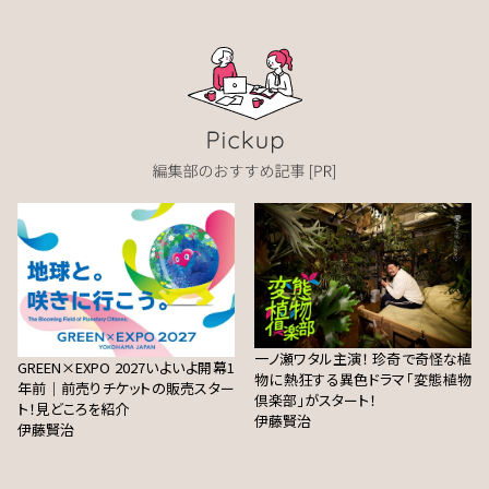
一ノ瀬ワタル主演！ 珍奇で奇怪な植
GREEN×EXPO 2027いよいよ開幕1
物に熱狂する異色ドラマ「変態植物
年前｜前売りチケットの販売スター
倶楽部」がスタート！
ト！見どころを紹介
伊藤賢治
伊藤賢治