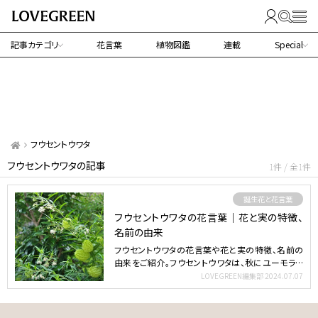
記事カテゴリ
花言葉
植物図鑑
連載
Special
フウセントウワタ
フウセントウワタの記事
1件 / 全1件
誕生花と花言葉
フウセントウワタの花言葉｜花と実の特徴、
名前の由来
フウセントウワタの花言葉や花と実の特徴、名前の
由来をご紹介。フウセントウワタは、秋にユーモラス
な果実が実る南…
LOVEGREEN編集部
2024.07.07