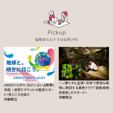
一ノ瀬ワタル主演！ 珍奇で奇怪な植
GREEN×EXPO 2027いよいよ開幕1
物に熱狂する異色ドラマ「変態植物
年前｜前売りチケットの販売スター
倶楽部」がスタート！
ト！見どころを紹介
伊藤賢治
伊藤賢治