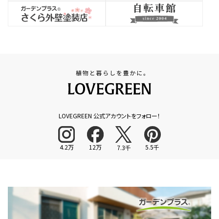
LOVEGREEN 公式アカウントをフォロー！
4.2万
12万
5.5千
7.3千