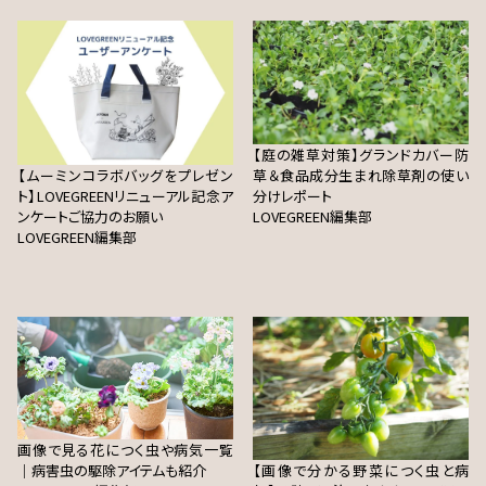
【庭の雑草対策】グランドカバー防
【ムーミンコラボバッグをプレゼン
草＆食品成分生まれ除草剤の使い
ト】LOVEGREENリニューアル記念ア
分けレポート
ンケートご協力のお願い
LOVEGREEN編集部
LOVEGREEN編集部
画像で見る花につく虫や病気一覧
｜病害虫の駆除アイテムも紹介
【画像で分かる野菜につく虫と病