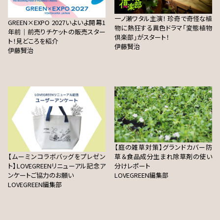
一ノ瀬ワタル主演！ 珍奇で奇怪な植
GREEN×EXPO 2027いよいよ開幕1
物に熱狂する異色ドラマ「変態植物
年前｜前売りチケットの販売スター
倶楽部」がスタート！
ト！見どころを紹介
伊藤賢治
伊藤賢治
【庭の雑草対策】グランドカバー防
【ムーミンコラボバッグをプレゼン
草＆食品成分生まれ除草剤の使い
ト】LOVEGREENリニューアル記念ア
分けレポート
ンケートご協力のお願い
LOVEGREEN編集部
LOVEGREEN編集部