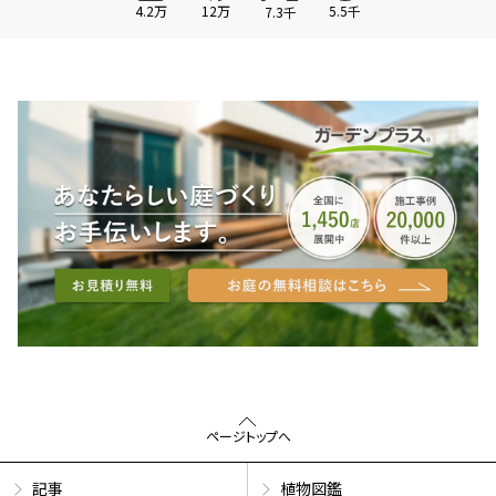
4.2万
12万
5.5千
7.3千
ページトップへ
記事
植物図鑑