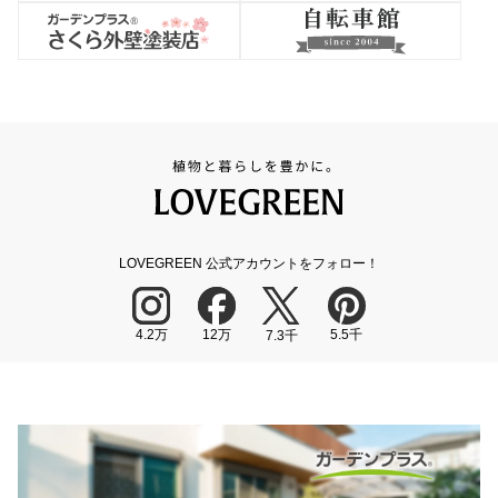
LOVEGREEN 公式アカウントをフォロー！
4.2万
12万
5.5千
7.3千