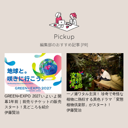
一ノ瀬ワタル主演！ 珍奇で奇怪な
GREEN×EXPO 2027いよいよ開
植物に熱狂する異色ドラマ「変態
幕1年前｜前売りチケットの販売
植物倶楽部」がスタート！
スタート！見どころを紹介
伊藤賢治
伊藤賢治