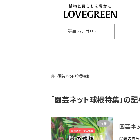
記事カテゴリ
園芸ネット球根特集
「園芸ネット球根特集」
の記
特集
園芸ネッ
酷暑の夏も