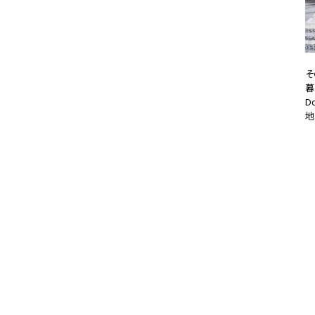
そ
暮
D
地
タ
20
#