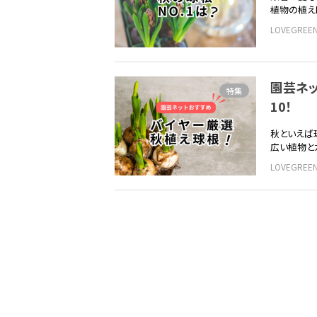
植物の植え
LOVEGRE
園芸ネ
特集
10！
秋といえば
広い植物と
LOVEGRE