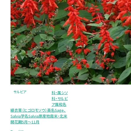
サルビア
科・属シソ
科・サルビ
ア属和名
緋衣草（ヒゴロモソウ）英名Sage、
Salvia学名Salvia原産地南米・北米
開花期5月～11月