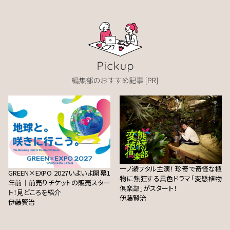
一ノ瀬ワタル主演！ 珍奇で奇怪な植
GREEN×EXPO 2027いよいよ開幕1
物に熱狂する異色ドラマ「変態植物
年前｜前売りチケットの販売スター
倶楽部」がスタート！
ト！見どころを紹介
伊藤賢治
伊藤賢治