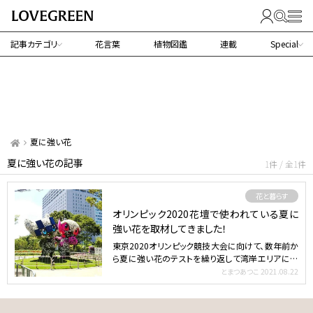
記事カテゴリ
花言葉
植物図鑑
連載
Special
夏に強い花
夏に強い花の記事
1件 / 全1件
花と暮らす
オリンピック2020花壇で使われている夏に
強い花を取材してきました！
東京2020オリンピック競技大会に向けて、数年前か
ら夏に強い花のテストを繰り返して湾岸エリアに作
られた、花で…
とまつあつこ
2021.08.22