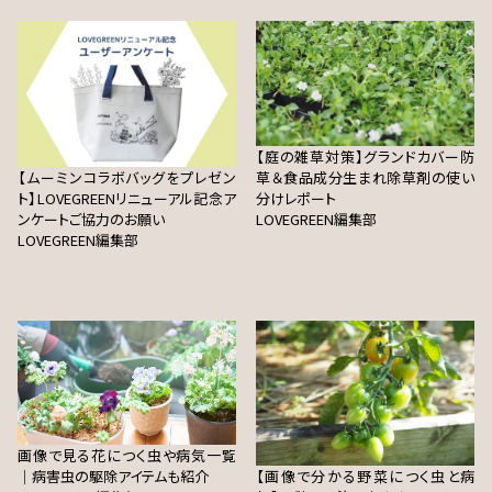
【庭の雑草対策】グランドカバー防
【ムーミンコラボバッグをプレゼン
草＆食品成分生まれ除草剤の使い
ト】LOVEGREENリニューアル記念ア
分けレポート
ンケートご協力のお願い
LOVEGREEN編集部
LOVEGREEN編集部
画像で見る花につく虫や病気一覧
｜病害虫の駆除アイテムも紹介
【画像で分かる野菜につく虫と病