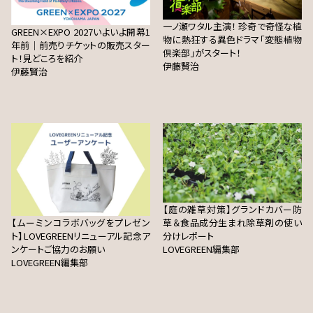
一ノ瀬ワタル主演！ 珍奇で奇怪な植
GREEN×EXPO 2027いよいよ開幕1
物に熱狂する異色ドラマ「変態植物
年前｜前売りチケットの販売スター
倶楽部」がスタート！
ト！見どころを紹介
伊藤賢治
伊藤賢治
【庭の雑草対策】グランドカバー防
【ムーミンコラボバッグをプレゼン
草＆食品成分生まれ除草剤の使い
ト】LOVEGREENリニューアル記念ア
分けレポート
ンケートご協力のお願い
LOVEGREEN編集部
LOVEGREEN編集部