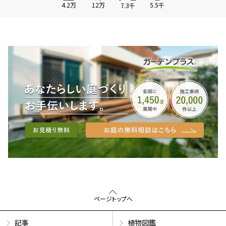
4.2万
12万
5.5千
7.3千
ページトップへ
記事
植物図鑑