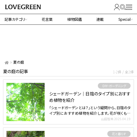
記事カテゴリ
花言葉
植物図鑑
連載
Special
夏の庭
夏の庭の記事
1-2件 / 全2件
DIY・ガーデニング
シェードガーデン｜日陰のタイプ別におすす
め植物を紹介
「シェードガーデンとは？」という疑問から、日陰のタ
イプ別におすすめ植物を紹介します。花が咲くもの
からグランド…
山田智美
2025.04.19
花と暮らす