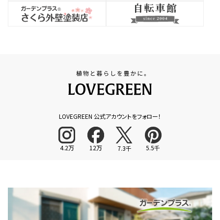
LOVEGREEN 公式アカウントをフォロー！
4.2万
12万
5.5千
7.3千