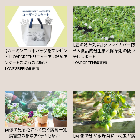
【庭の雑草対策】グランドカバー防
【ムーミンコラボバッグをプレゼン
草＆食品成分生まれ除草剤の使い
ト】LOVEGREENリニューアル記念ア
分けレポート
ンケートご協力のお願い
LOVEGREEN編集部
LOVEGREEN編集部
画像で見る花につく虫や病気一覧
｜病害虫の駆除アイテムも紹介
【画像で分かる野菜につく虫と病