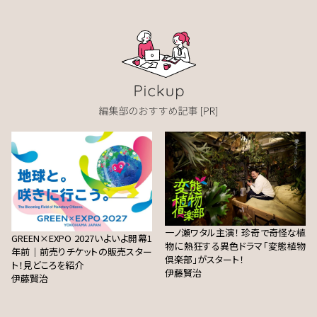
一ノ瀬ワタル主演！ 珍奇で奇怪な植
GREEN×EXPO 2027いよいよ開幕1
物に熱狂する異色ドラマ「変態植物
年前｜前売りチケットの販売スター
倶楽部」がスタート！
ト！見どころを紹介
伊藤賢治
伊藤賢治