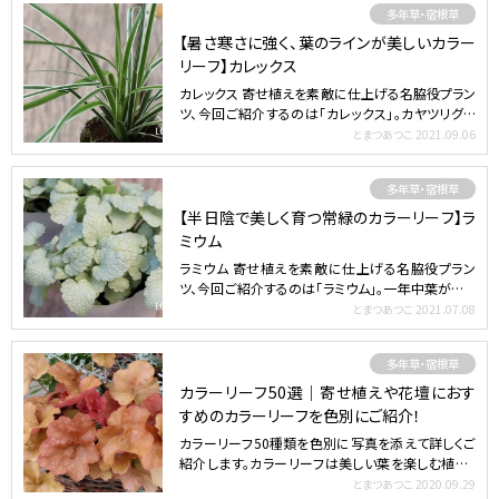
多年草・宿根草
【暑さ寒さに強く、葉のラインが美しいカラー
リーフ】カレックス
カレックス 寄せ植えを素敵に仕上げる名脇役プラン
ツ、今回ご紹介するのは「カレックス」。カヤツリグサ
科の耐寒性…
とまつあつこ
2021.09.06
多年草・宿根草
【半日陰で美しく育つ常緑のカラーリーフ】ラ
ミウム
ラミウム 寄せ植えを素敵に仕上げる名脇役プラン
ツ、今回ご紹介するのは「ラミウム」。一年中葉が美し
いシソ科の耐…
とまつあつこ
2021.07.08
多年草・宿根草
カラーリーフ50選｜寄せ植えや花壇におす
すめのカラーリーフを色別にご紹介！
カラーリーフ50種類を色別に写真を添えて詳しくご
紹介します。カラーリーフは美しい葉を楽しむ植物。
赤、紫、銅葉…
とまつあつこ
2020.09.29