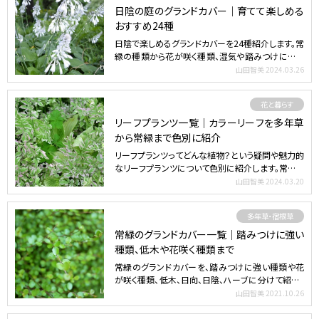
日陰の庭のグランドカバー｜育てて楽しめる
おすすめ24種
日陰で楽しめるグランドカバーを24種紹介します。常
緑の種類から花が咲く種類、湿気や踏みつけに強い
種類、ハーブ…
山田智美
2024.03.26
花と暮らす
リーフプランツ一覧｜カラーリーフを多年草
から常緑まで色別に紹介
リーフプランツってどんな植物？という疑問や魅力的
なリーフプランツについて色別に紹介します。常緑や
多年草など、…
山田智美
2024.03.20
多年草・宿根草
常緑のグランドカバー一覧｜踏みつけに強い
種類、低木や花咲く種類まで
常緑のグランドカバーを、踏みつけに強い種類や花
が咲く種類、低木、日向、日陰、ハーブに分けて紹介。
さらにグラン…
山田智美
2021.10.26