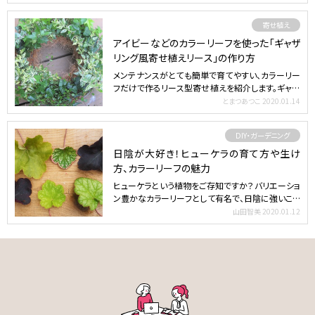
寄せ植え
アイビーなどのカラーリーフを使った「ギャザ
リング風寄せ植えリース」の作り方
メンテナンスがとても簡単で育てやすい、カラーリー
フだけで作るリース型寄せ植えを紹介します。ギャザ
リングの植え…
とまつあつこ
2020.01.14
DIY・ガーデニング
日陰が大好き！ヒューケラの育て方や生け
方、カラーリーフの魅力
ヒューケラという植物をご存知ですか？バリエーショ
ン豊かなカラーリーフとして有名で、日陰に強いこと
でも有名。さ…
山田智美
2020.01.12