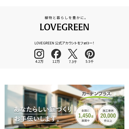
LOVEGREEN 公式アカウントをフォロー！
4.2万
12万
5.5千
7.3千