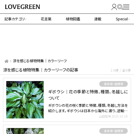
記事カテゴリ
花言葉
植物図鑑
連載
Special
涼を感じる植物特集｜カラーリーフ
涼を感じる植物特集｜カラーリーフの記事
1-9件 / 全9件
多年草・宿根草
ギボウシ｜花の季節と特徴、種類、冬越しに
ついて
ギボウシの花の咲く季節と特徴、種類、冬越し方法を
紹介します。ギボウシは日本から海外に渡り、逆輸入
されてきた美…
山田智美
2025.10.18
多年草・宿根草