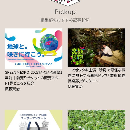
一ノ瀬ワタル主演！ 珍奇で奇怪な植
GREEN×EXPO 2027いよいよ開幕1
物に熱狂する異色ドラマ「変態植物
年前｜前売りチケットの販売スター
倶楽部」がスタート！
ト！見どころを紹介
伊藤賢治
伊藤賢治