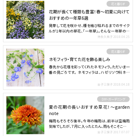
花と暮らす
花期が長くて種類も豊富！春～初夏に向けて
おすすめの一年草6選
発芽して花を咲かせ、種を結び枯れるまでのサイク
ルが1年以内の草花、「一年草」。そんな一年草のな
かから、春～初…
持永久美子
2018.04.25
花と暮らす
ネモフィラ・育てた花を飾る楽しみ
春先から花壇を彩ってくれたネモフィラ。ただいま一
番の見ごろです。 ネモフィラは、ハゼリソウ科ネモ
フィラ属の春…
金子三保子
2018.04.18
DIY・ガーデニング
夏の花期の長いおすすめ草花！～garden
note
梅雨もそろそろ後半。今年の梅雨は、前半は空梅雨
気味でしたが、７月に入ったとたん、雨もそこそこ降っ
ている東京で…
金子三保子
2017.07.07