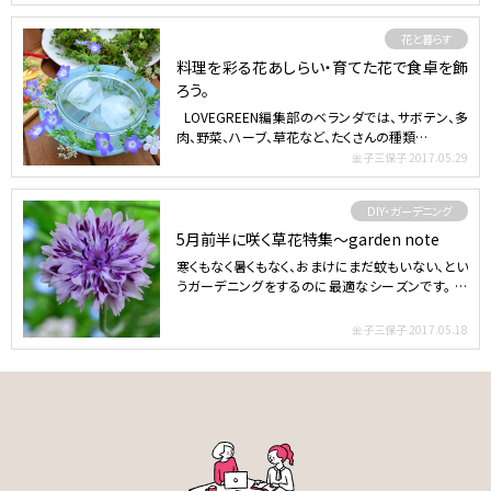
花と暮らす
料理を彩る花あしらい・育てた花で食卓を飾
ろう。
LOVEGREEN編集部のベランダでは、サボテン、多
肉、野菜、ハーブ、草花など、たくさんの種類…
金子三保子
2017.05.29
DIY・ガーデニング
5月前半に咲く草花特集～garden note
寒くもなく暑くもなく、おまけにまだ蚊もいない、とい
うガーデニングをするのに最適なシーズンです。 春
の花と初夏…
金子三保子
2017.05.18