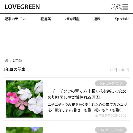
記事カテゴリ
花言葉
植物図鑑
連載
Special
1年草
1年草の記事
1-9件 / 全9件
DIY・ガーデニング
ニチニチソウの育て方｜長く花を楽しむため
の切り戻しや突然枯れる原因
ニチニチソウの花を長く楽しむための育て方のコツ
をご紹介します。暑さにも強い光にもとても強く、さ
ほど手入れをし…
金子三保子
2025.06.11
DIY・ガーデニング