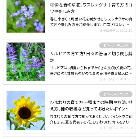
可憐な春の草花、ワスレナグサ｜育て方のコ
ツや楽しみ方
春に小さくて可愛い花を咲かせるワスレナグサの育
て方や楽しみ方をご紹介します。 目次 ワスレナグサ
とは ワスレ…
金子三保子
2023.11.10
DIY・ガーデニング
サルビアの育て方！日々の管理と切り戻し剪
定
サルビアは、初夏から秋までたくさん長く咲く夏の花、
暑さに強く性質も強いので夏の花壇や寄せ植えにお
すすめです。…
金子三保子
2020.01.23
DIY・ガーデニング
ひまわりの育て方～種まきの時期や方法、植
え方、種の収穫など知っておきたいポイント
ひまわりの育て方で知っておくとよいポイントをご紹
介します。夏を代表する花、ひまわりは、育てるより鑑
賞する花と…
金子三保子
2019.12.06