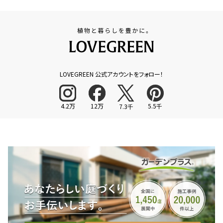
LOVEGREEN 公式アカウントをフォロー！
4.2万
12万
5.5千
7.3千