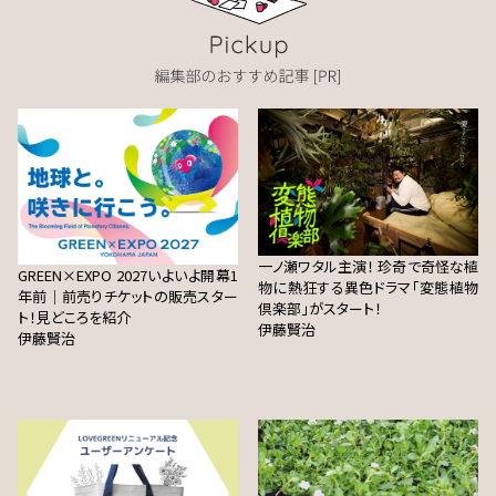
一ノ瀬ワタル主演！ 珍奇で奇怪な植
GREEN×EXPO 2027いよいよ開幕1
物に熱狂する異色ドラマ「変態植物
年前｜前売りチケットの販売スター
倶楽部」がスタート！
ト！見どころを紹介
伊藤賢治
伊藤賢治