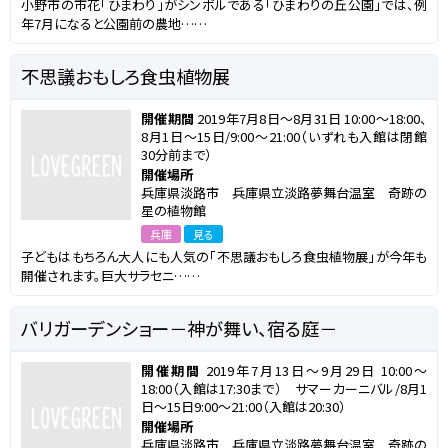
小野市の市花「ひまわり」がシンボルである「ひまわりの丘公園」では、例
年7月になると公園前の農地……
不思議おもしろ食虫植物展
開催期間
2019年7月8日～8月31日 10:00～18:00、
8月1日～15日/9:00～21:00（いずれも入館は閉館
30分前まで）
開催場所
兵庫県淡路市 兵庫県立淡路夢舞台温室 奇跡の
星の植物館
兵庫
見る
子どもはもちろん大人にも人気の「不思議おもしろ食虫植物展」が今年も
開催されます。巨大サラセニ……
バリガーデンショー－神が舞い、宿る庭－
開催期間
2019年7月13日～9月29日 10:00～
18:00（入館は17:30まで） サマーカーニバル/8月1
日～15日9:00～21:00（入館は20:30）
開催場所
兵庫県淡路市 兵庫県立淡路夢舞台温室 奇跡の