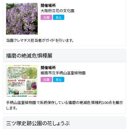
開催場所
大阪府立花の文化園
兵庫
見る
当園クレマチス担当者がガイドを行います。
播磨の絶滅危惧種展
開催場所
姫路市立手柄山温室植物園
兵庫
見る
手柄山温室植物園で系統保存している播磨の絶滅危惧種約100点を展示
します。
三ツ塚史跡公園の花しょうぶ