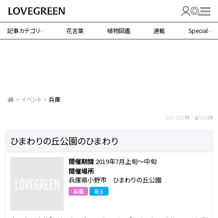
記事カテゴリ
花言葉
植物図鑑
連載
Special
イベント
兵庫
兵庫で行われるイベント
191-200件 / 全529件
ひまわりの丘公園のひまわり
開催期間
2019年7月上旬～中旬
開催場所
兵庫県小野市 ひまわりの丘公園
兵庫
見る