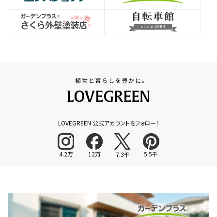
LOVEGREEN 公式アカウントをフォロー！
4.2万
12万
5.5千
7.3千