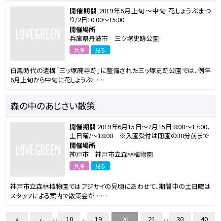
開催期間
2019年6月上旬～中旬 花しょうぶまつ
り/2日10:00～15:00
開催場所
兵庫県丹波市 三ツ塚史跡公園
兵庫
見る
白鳳時代の遺構「三ッ塚廃寺跡」に整備された三ッ塚史跡公園では、例年
6月上旬から中旬に花しょうぶ……
森の中のあじさい散策
開催期間
2019年6月15日～7月15日 8:00～17:00、
土日曜/～18:00 ※入園受付は閉園の30分前まで
開催場所
神戸市 神戸市立森林植物園
兵庫
見る
神戸市立森林植物園ではアジサイの見頃にあわせて、期間中の土日曜は
スタッフによる案内で散策会が……
...
...
...
«
10
19
21
30
40
20