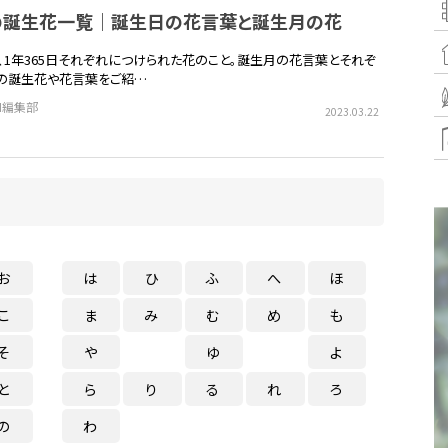
日の誕生花一覧｜誕生日の花言葉と誕生月の花
、1年365日それぞれにつけられた花のこと。誕生月の花言葉とそれぞ
の誕生花や花言葉をご紹…
EN編集部
2023.03.22
お
は
ひ
ふ
へ
ほ
こ
ま
み
む
め
も
そ
や
ゆ
よ
と
ら
り
る
れ
ろ
の
わ