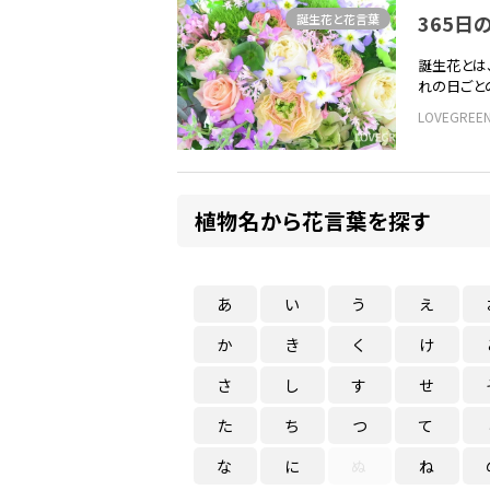
365
誕生花と花言葉
誕生花とは
れの日ごと
LOVEGRE
植物名から花言葉を探す
あ
い
う
え
か
き
く
け
さ
し
す
せ
た
ち
つ
て
な
に
ぬ
ね