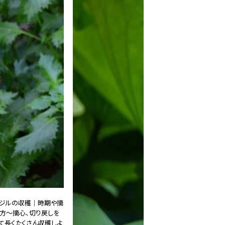
ジルの収穫｜時期や摘
方～摘心、切り戻しを
て長くたくさん収穫しよ