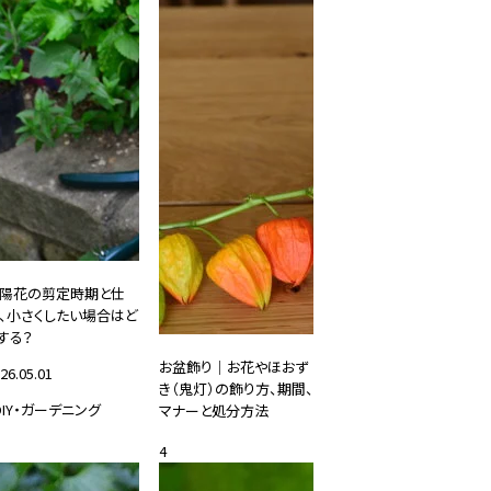
陽花の剪定時期と仕
、小さくしたい場合はど
する？
お盆飾り｜お花やほおず
26.05.01
き（鬼灯）の飾り方、期間、
DIY・ガーデニング
マナーと処分方法
2019.07.01
4
#花と暮らす