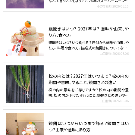
なんて言うんでしょう？2026年のスーパームーンは
いつ？ 月に…
小野寺葉月
2026.06.15
鏡開きはいつ？ 2027年は？ 意味や由来、や
り方、食べ方
鏡開きはいつ？いつ食べる？日付から意味や由来、や
り方、料理や食べ方、結婚式の鏡開きについてなど、
詳しく紹介し…
山田智美
2026.06.06
松の内とは？2027年はいつまで？松の内の
期間や意味、やること、鏡開きとの違い
松の内の意味をご存じですか？松の内の期間や意
味、松の内が明けたら行うこと、鏡開きとの違いや小
正月との関係など…
山田智美
2026.06.06
鏡餅はいつからいつまで飾る？鏡開きはい
つ？由来や意味、飾り方