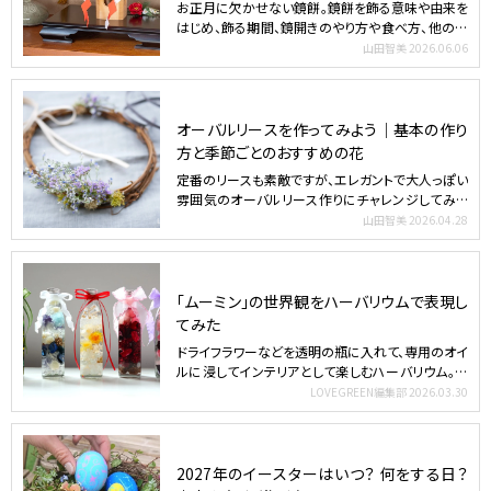
お正月に欠かせない鏡餅。鏡餅を飾る意味や由来を
はじめ、飾る期間、鏡開きのやり方や食べ方、他のお
正月飾りとの片…
山田智美
2026.06.06
オーバルリースを作ってみよう｜基本の作り
方と季節ごとのおすすめの花
定番のリースも素敵ですが、エレガントで大人っぽい
雰囲気のオーバルリース作りにチャレンジしてみま
せんか。オーバ…
山田智美
2026.04.28
「ムーミン」の世界観をハーバリウムで表現し
てみた
ドライフラワーなどを透明の瓶に入れて、専用のオイ
ルに浸してインテリアとして楽しむハーバリウム。今
回は一年間コ…
LOVEGREEN編集部
2026.03.30
2027年のイースターはいつ？ 何をする日？