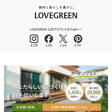
LOVEGREEN 公式アカウントをフォロー！
4.2万
12万
5.5千
7.3千