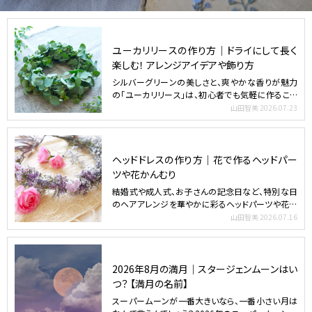
ユーカリリースの作り方｜ドライにして長く
楽しむ！ アレンジアイデアや飾り方
シルバーグリーンの美しさと、爽やかな香りが魅力
の「ユーカリリース」は、初心者でも気軽に作ること
ができます。乾…
山田智美
2026.07.23
ヘッドドレスの作り方｜花で作るヘッドパー
ツや花かんむり
結婚式や成人式、お子さんの記念日など、特別な日
のヘアアレンジを華やかに彩るヘッドパーツや花か
んむりといった「…
山田智美
2026.07.16
2026年8月の満月｜スタージェンムーンはい
つ？ 【満月の名前】
スーパームーンが一番大きいなら、一番小さい月は