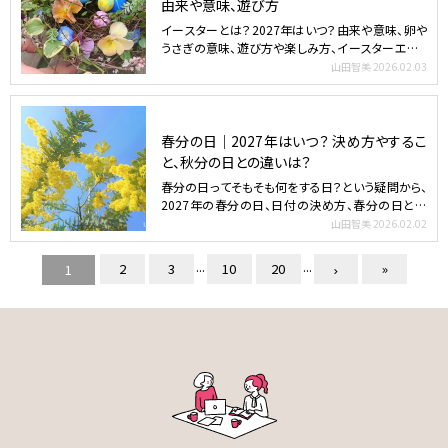
由来や意味、遊び方
イースターとは？2027年はいつ？由来や意味、卵や
うさぎの意味、遊び方や楽しみ方、イースターエッグ
やアレンジ…
山田智美
2026.02.03
春分の日｜2027年はいつ？ 決め方やするこ
と、秋分の日との違いは？
春分の日ってそもそも何をする日？という疑問から、
2027年の春分の日、日付の決め方、春分の日と秋
分の日の違い…
山田智美
2026.02.02
...
...
2
3
10
20
»
1