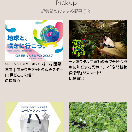
一ノ瀬ワタル主演！ 珍奇で奇怪な植
GREEN×EXPO 2027いよいよ開幕1
物に熱狂する異色ドラマ「変態植物
年前｜前売りチケットの販売スター
倶楽部」がスタート！
ト！見どころを紹介
伊藤賢治
伊藤賢治