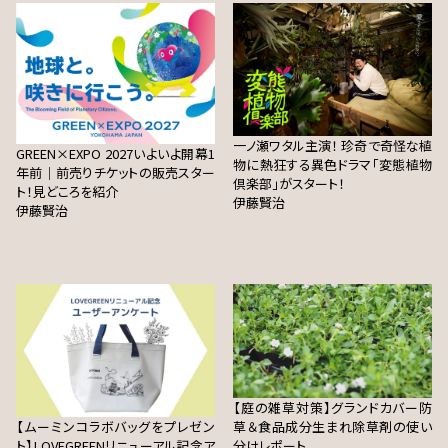
一ノ瀬ワタル主演！ 珍奇で奇怪な植
GREEN×EXPO 2027いよいよ開幕1
物に熱狂する異色ドラマ「変態植物
年前｜前売りチケットの販売スター
倶楽部」がスタート！
ト！見どころを紹介
伊藤賢治
伊藤賢治
【庭の雑草対策】グランドカバー防
【ムーミンコラボバッグをプレゼン
草＆食品成分生まれ除草剤の使い
ト】LOVEGREENリニューアル記念ア
分けレポート