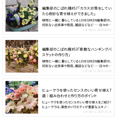
編集部のこぼれ種#57「カラス対策をしてい
たら奇妙な寄せ植えができました」
植物と一緒に暮らしているLOVEGREEN編集部の、
何気ない出来事や発見、雑談などなど……日々の一
部をふらっ…
とまつあつこ
2024.02.05
編集部のこぼれ種#53「素敵なハンギングバ
スケットの作り方」
植物と一緒に暮らしているLOVEGREEN編集部の、
何気ない出来事や発見、雑談などなど……日々の一
部をふらっ…
とまつあつこ
2023.12.22
ヒューケラを使ったセンスのいい寄せ植え7
選｜組み合わせと作り方のポイント
ヒューケラを使ったセンスのいい寄せ植えをご紹介！
ヒューケラは、葉色のバラエティが豊富なユキノシタ
科の耐寒性多…
とまつあつこ
2023.10.19