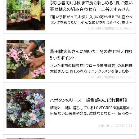
【初心者向け】秋まで長く楽しめる！夏に強い
寄せ植えの組み合わせ方｜土谷ますみさん
「暑い季節だって、お気に入りの寄せ植えでお庭やベ
ランダを彩りたい！」そんな願いを叶えるべく、寄せ植
え講師の土…
LOVEGREEN編集部
2026.06.23
黒田健太郎さんに聞いた！ 冬の寄せ植え作り
5つのポイント
さいたま市の園芸店「フローラ黒田園芸」の黒田健
太郎さんに、おしゃれなミニシクラメンを使った冬か
ら春まで楽しめ…
LOVEGREEN編集部
2025.11.20
ハボタンのリース｜編集部のこぼれ種#79
植物と一緒に暮らしているLOVEGREEN編集部の、
何気ない出来事や発見、雑談などなど……日々の一
部をふらっ…
とまつあつこ
2024.11.21