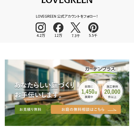
LOVEGREEN 公式アカウントをフォロー！
4.2万
12万
5.5千
7.3千