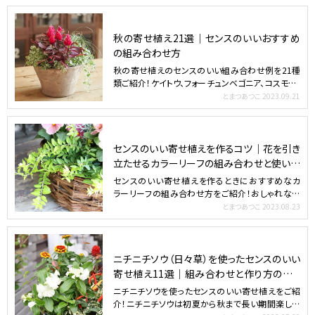
秋の寄せ植え21選｜センスのいいおすすめ
の組み合わせ方
秋の寄せ植えのセンスのいい組み合わせ例を21種
類ご紹介！ケイトウ、フォーチュンベゴニア、コスモス、
観賞用トウ…
とまつあつこ
2023.09.21
センスのいい寄せ植えを作るコツ｜花を引き
立たせるカラーリーフの組み合わせと使い方
23選
センスのいい寄せ植えを作るときにおすすめなカ
ラーリーフの組み合わせ方をご紹介！おしゃれな寄
せ植えには、必ずと…
とまつあつこ
2023.08.23
ニチニチソウ（日々草）を使ったセンスのいい
寄せ植え11選｜組み合わせと作り方のポイ
ント
ニチニチソウを使ったセンスのいい寄せ植えをご紹
介！ニチニチソウは初夏から秋まで長い期間楽しめ