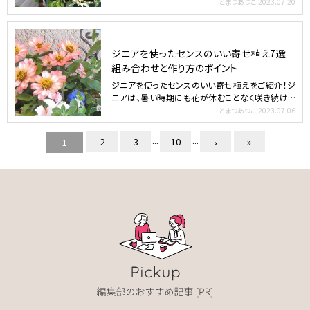
る一年草。園芸家…
とまつあつこ
2023.07.20
ジニアを使ったセンスのいい寄せ植え7選｜
組み合わせと作り方のポイント
ジニアを使ったセンスのいい寄せ植えをご紹介！ジ
ニアは、暑い時期にも花が休むことなく咲き続ける
一年草。長い間咲…
とまつあつこ
2023.07.06
...
...
2
3
10
»
1