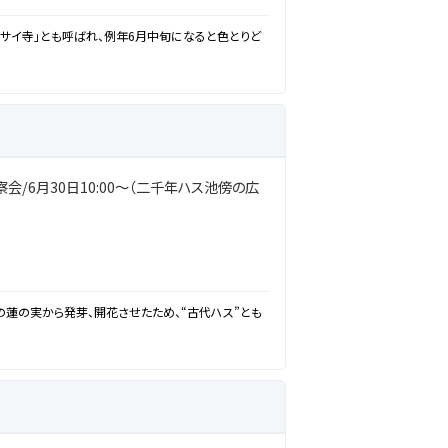
ジサイ寺」とも呼ばれ、例年6月中旬になると色とりど
察会/6月30日10:00～（二千年ハス池傍の広
の蓮の実から発芽、開花させたため、“古代ハス”とも