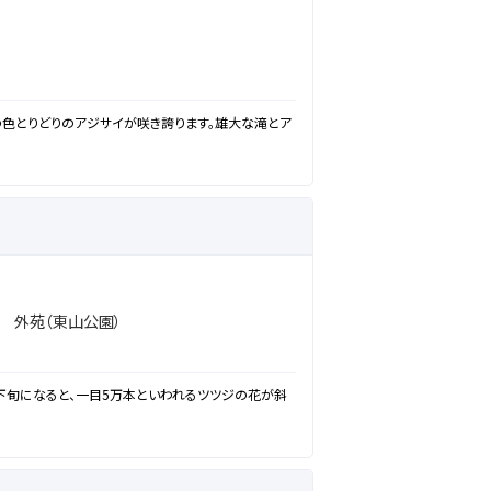
の色とりどりのアジサイが咲き誇ります。雄大な滝とア
 外苑（東山公園）
下旬になると、一目5万本といわれるツツジの花が斜