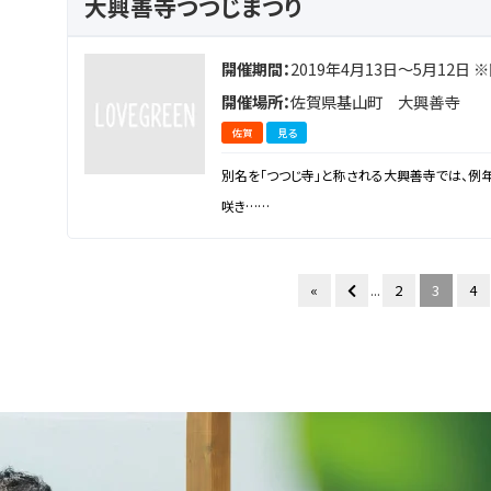
大興善寺つつじまつり
開催期間：
2019年4月13日～5月12日
開催場所：
佐賀県基山町 大興善寺
佐賀
見る
別名を「つつじ寺」と称される大興善寺では、例
咲き……
«
...
2
3
4