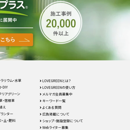
テラリウム・水草
LOVEGREENとは？
・DIY
LOVEGREENの使い方
テリアグリーン
メルマガ会員募集中
草・宿根草
キーワード一覧
植え
よくある質問
プランター
広告掲載について
り・土・肥料
ショップ・施設登録について
Webライター募集