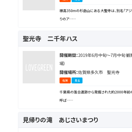
標高350mの杉岳山にある大聖寺は、別名「ア
りのア……
聖光寺 二千年ハス
開催期間：
2019年6月中旬～7月中旬 観
場）
開催場所：
佐賀県多久市 聖光寺
佐賀
見る
千葉県の落合遺跡から発掘された約2000年前
呼ば……
見帰りの滝 あじさいまつり