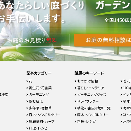
記事カテゴリー
話題のキーワード
花
おでかけ情報
苔・
誕生花・花言葉
暮らし・インテリア
100均
設検索
ガーデニング
ガーデニンググッズ
イン
寄せ植え
ドライフラワー
多年
多年草・宿根草
植物の害虫・病気一覧
寄せ
庭木・シンボルツリー
庭木・シンボルツリー
鉢・
家庭菜園・ハーブ
料理・レシピ
水や
料理・レシピ