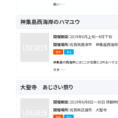
揃い……
神集島西海岸のハマユウ
開催期間：
2019年6月上旬～8月下旬
開催場所：
佐賀県唐津市 神集島西海岸
佐賀
見る
神集島の西海岸にはここが北限とされるハマユ
せま……
大聖寺 あじさい祭り
開催期間：
2019年6月8日～30日 拝観時間/
開催場所：
佐賀県武雄市 大聖寺
佐賀
見る