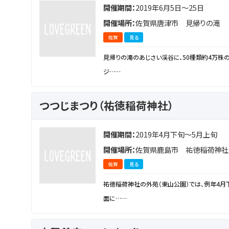
開催期間：
2019年6月5日～25日
開催場所：
佐賀県唐津市 見帰りの滝
佐賀
見る
見帰りの滝のあじさい渓谷に、50種類約4万株
ジ……
つつじまつり（祐徳稲荷神社）
開催期間：
2019年4月下旬～5月上旬
開催場所：
佐賀県鹿島市 祐徳稲荷神社
佐賀
見る
祐徳稲荷神社の外苑（東山公園）では、例年4月
面に……