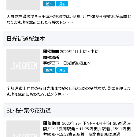
栃木
見る
大自然を満喫できる千本松牧場では、例年4月中旬から桜並木が満開と
なります。約300mにわたる桜のトン……
日光街道桜並木
開催期間
2020年4月上旬～中旬
開催場所
宇都宮市 日光街道桜並木
栃木
見る
宇都宮市上戸祭から日光市まで続く日光街道の桜並木が、見頃を迎えま
す。約16kmにもわたる、ピンク色……
SL・桜・菜の花街道
開催期間
2020年3月下旬～4月中旬 SL通過時
間/11:13真岡駅発～11:25西田井駅着、15:11西田
井駅発～15:28真岡駅着 ※北真岡駅は通過