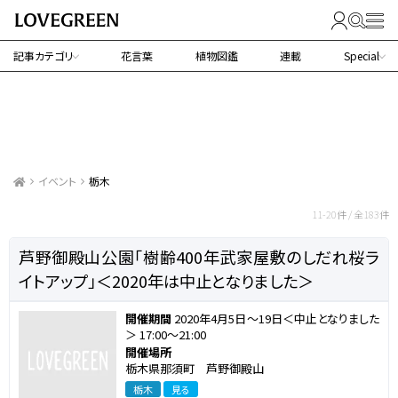
記事カテゴリ
花言葉
植物図鑑
連載
Special
イベント
栃木
栃木で行われるイベント
11-20件 / 全183件
芦野御殿山公園「樹齢400年武家屋敷のしだれ桜ラ
イトアップ」＜2020年は中止となりました＞
開催期間
2020年4月5日～19日＜中止となりました
＞ 17:00～21:00
開催場所
栃木県那須町 芦野御殿山
栃木
見る