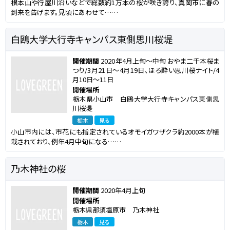
根本山や行屋川沿いなどで総数約1万本の桜が咲き誇り、真岡市に春の
到来を告げます。見頃にあわせて……
白鴎大学大行寺キャンパス東側思川桜堤
開催期間
2020年4月上旬～中旬 おやま二千本桜ま
つり/3月21日～4月19日、ほろ酔い思川桜ナイト/4
月10日～11日
開催場所
栃木県小山市 白鴎大学大行寺キャンパス東側思
川桜堤
栃木
見る
小山市内には、市花にも指定されているオモイガワザクラ約2000本が植
栽されており、例年4月中旬になる……
乃木神社の桜
開催期間
2020年4月上旬
開催場所
栃木県那須塩原市 乃木神社
栃木
見る