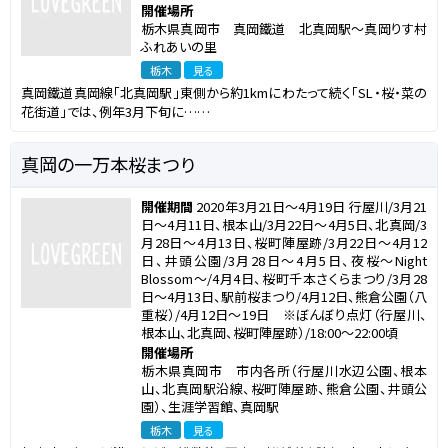
開催場所
栃木県真岡市 真岡鐵道 北真岡駅～真岡りす村
ふれあいの里
栃木
見る
真岡鐵道真岡線「北真岡駅」東側から約1kmにわたって続く「SL・桜・菜の
花街道」では、例年3月下旬に……
真岡の一万本桜まつり
開催期間
2020年3月21日～4月19日 行屋川/3月21
日～4月11日、根本山/3月22日～4月5日、北真岡/3
月28日～4月13日、桜町陣屋跡/3月22日～4月12
日、井頭公園/3月28日～4月5日、夜桜～Night
Blossom～/4月4日、桜町千本さくらまつり/3月28
日～4月13日、駅前桜まつり/4月12日、熊倉公園（八
重桜）/4月12日～19日 ※ぼんぼり点灯（行屋川、
根本山、北真岡、桜町陣屋跡）/18:00～22:00頃
開催場所
栃木県真岡市 市内各所（行屋川水辺公園、根本
山、北真岡駅沿線、桜町陣屋跡、熊倉公園、井頭公
園）、生涯学習館、真岡駅
栃木
見る