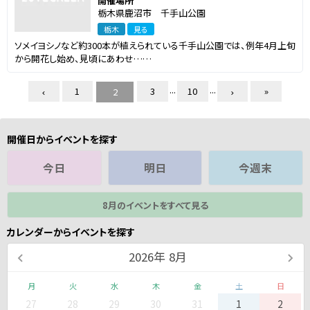
開催場所
栃木県鹿沼市 千手山公園
栃木
見る
ソメイヨシノなど約300本が植えられている千手山公園では、例年4月上旬
から開花し始め、見頃にあわせ……
...
...
1
3
10
»
2
開催日からイベントを探す
今日
明日
今週末
8月のイベントをすべて見る
カレンダーからイベントを探す
2026
年
8月
月
火
水
木
金
土
日
27
28
29
30
31
1
2