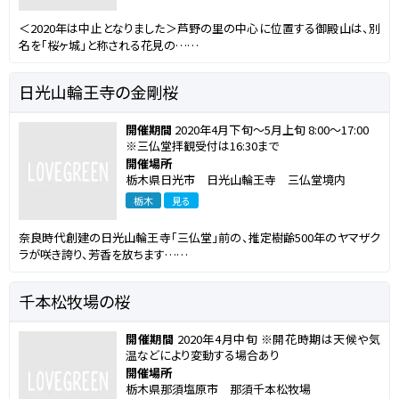
＜2020年は中止となりました＞芦野の里の中心に位置する御殿山は、別
名を「桜ヶ城」と称される花見の……
日光山輪王寺の金剛桜
開催期間
2020年4月下旬～5月上旬 8:00～17:00
※三仏堂拝観受付は16:30まで
開催場所
栃木県日光市 日光山輪王寺 三仏堂境内
栃木
見る
奈良時代創建の日光山輪王寺「三仏堂」前の、推定樹齢500年のヤマザク
ラが咲き誇り、芳香を放ちます……
千本松牧場の桜
開催期間
2020年4月中旬 ※開花時期は天候や気
温などにより変動する場合あり
開催場所
栃木県那須塩原市 那須千本松牧場