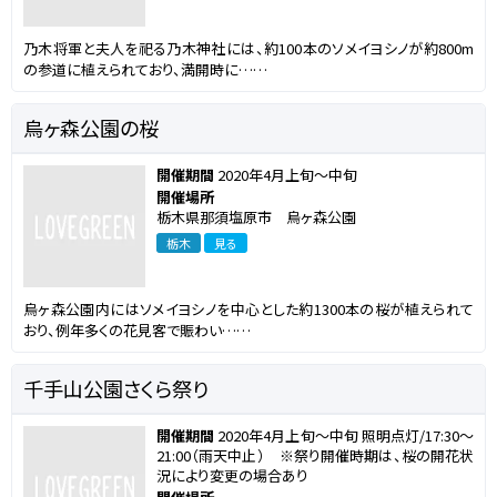
乃木将軍と夫人を祀る乃木神社には、約100本のソメイヨシノが約800m
の参道に植えられており、満開時に……
烏ヶ森公園の桜
開催期間
2020年4月上旬～中旬
開催場所
栃木県那須塩原市 烏ヶ森公園
栃木
見る
烏ヶ森公園内にはソメイヨシノを中心とした約1300本の桜が植えられて
おり、例年多くの花見客で賑わい……
千手山公園さくら祭り
開催期間
2020年4月上旬～中旬 照明点灯/17:30～
21:00（雨天中止） ※祭り開催時期は、桜の開花状
況により変更の場合あり