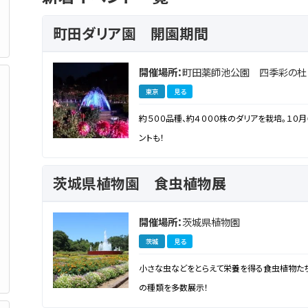
町田ダリア園 開園期間
開催場所：
町田薬師池公園 四季彩の杜
東京
見る
約５００品種、約４０００株のダリアを栽培。１０月
ントも！
茨城県植物園 食虫植物展
開催場所：
茨城県植物園
茨城
見る
小さな虫などをとらえて栄養を得る食虫植物たち
の種類を多数展示！