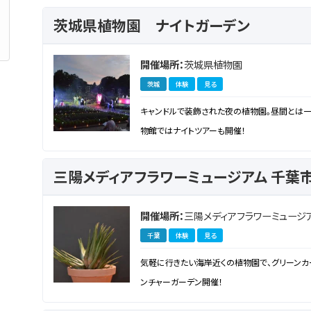
茨城県植物園 ナイトガーデン
開催場所：
茨城県植物園
茨城
体験
見る
キャンドルで装飾された夜の植物園。昼間とは一
物館ではナイトツアーも開催！
開催場所：
三陽メディアフラワーミュージ
千葉
体験
見る
気軽に行きたい海岸近くの植物園で、グリーン
ンチャーガーデン開催！