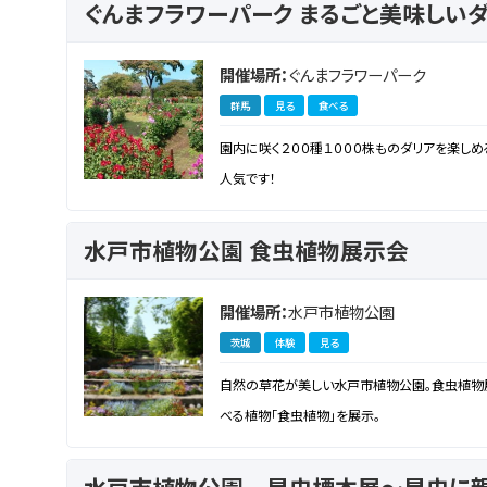
ぐんまフラワーパーク まるごと美味しい
開催場所：
ぐんまフラワーパーク
群馬
見る
食べる
園内に咲く２００種１０００株ものダリアを楽しめ
人気です！
水戸市植物公園 食虫植物展示会
開催場所：
水戸市植物公園
茨城
体験
見る
自然の草花が美しい水戸市植物公園。食虫植物
べる植物「食虫植物」を展示。