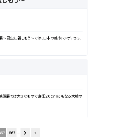
しもう～
～昆虫に親しもう～では、日本の蝶やトンボ、セミ、
朝顔展では大きなもので直径２０ｃｍにもなる大輪の
862
863
...
»