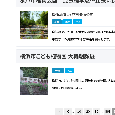
水戸市植物公園 昆虫標本展～昆虫に親
開催場所：
水戸市植物公園
茨城
体験
見る
自然の草花が美しい水戸市植物公園。昆虫標本展
甲虫などの昆虫標本箱を20箱を展示します。
横浜市こども植物園 大輪朝顔展
神奈川
見る
横浜市こども植物園は入園無料の植物園。大輪
朝顔を鉢物展示します。
«
...
10
20
30
...
861