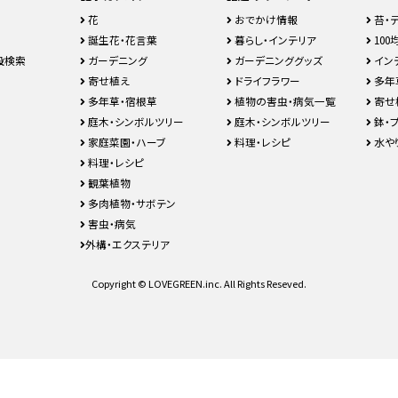
花
おでかけ情報
苔・
誕生花・花言葉
暮らし・インテリア
100均
設検索
ガーデニング
ガーデニンググッズ
イン
寄せ植え
ドライフラワー
多年
多年草・宿根草
植物の害虫・病気一覧
寄せ
庭木・シンボルツリー
庭木・シンボルツリー
鉢・
家庭菜園・ハーブ
料理・レシピ
水や
料理・レシピ
観葉植物
多肉植物・サボテン
害虫・病気
外構・エクステリア
Copyright © LOVEGREEN.inc. All Rights Reseved.