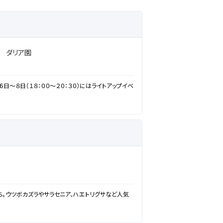
 ダリア園
６日～８日（１８：００～２０：３０）にはライトアップイベ
。ウツボカズラやサラセニア、ハエトリグサなど人気