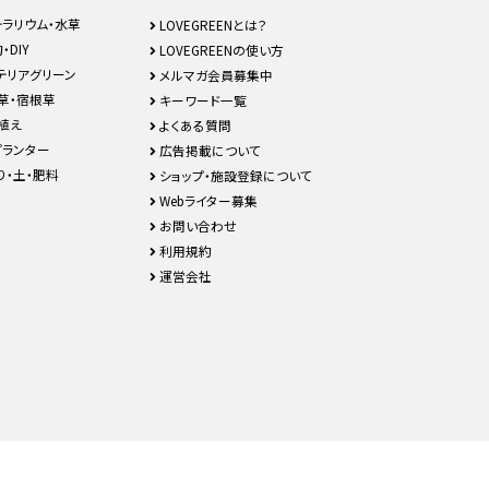
テラリウム・水草
LOVEGREENとは？
・DIY
LOVEGREENの使い方
テリアグリーン
メルマガ会員募集中
草・宿根草
キーワード一覧
植え
よくある質問
プランター
広告掲載について
り・土・肥料
ショップ・施設登録について
Webライター募集
お問い合わせ
利用規約
運営会社
TOP