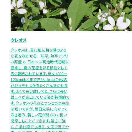
クレオメ
クレオメは、夏に風に舞う蝶のよう
な花を咲かせる一年草。熱帯アフリ
カ原産で、日本へは明治時代初期に
渡来し、夏の花壇を彩る植物として
広く栽培されています。草丈が80～
120cmほどまで伸び、頂点に4枚の
花びらをもつ花をたくさん咲かせま
す。太くて長い雌しべと、さらに長い
雄しべが突出している姿が特徴的で
す。クレオメの花ひとつひとつの寿命
は短いですが、毎日先端に向かって
咲き進み、新しい花が開くので長い
間楽しむことができます。暑さに強
く、こぼれ種でも増え、丈夫で育てや