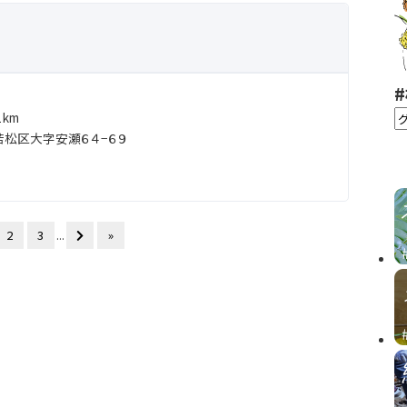
km
松区大字安瀬６４−６９
2
3
...
»