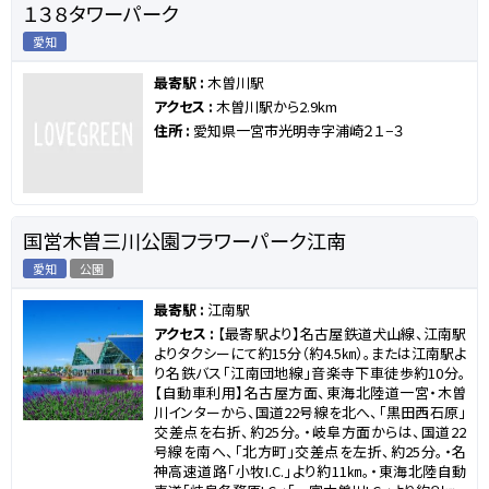
１３８タワーパーク
愛知
最寄駅 :
木曽川駅
アクセス :
木曽川駅から2.9km
住所 :
愛知県一宮市光明寺字浦崎２１−３
国営木曽三川公園フラワーパーク江南
愛知
公園
最寄駅 :
江南駅
アクセス :
【最寄駅より】名古屋鉄道犬山線、江南駅
よりタクシーにて約15分（約4.5㎞）。または江南駅よ
り名鉄バス「江南団地線」音楽寺下車徒歩約10分。
【自動車利用】名古屋方面、東海北陸道一宮・木曽
川インターから、国道22号線を北へ、「黒田西石原」
交差点を右折、約25分。・岐阜方面からは、国道22
号線を南へ、「北方町」交差点を左折、約25分。・名
神高速道路「小牧I.C.」より約11㎞。・東海北陸自動