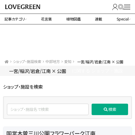
記事カテゴリ
花言葉
植物図鑑
連載
Special
ショップ・施設検索
中部地方
愛知
一宮/稲沢/岩倉/江南 × 公園
一宮/稲沢/岩倉/江南 × 公園
「
」に関する ショップ・施設
ショップ・施設を検索
検索
国営木曽三川公園フラワーパーク江南