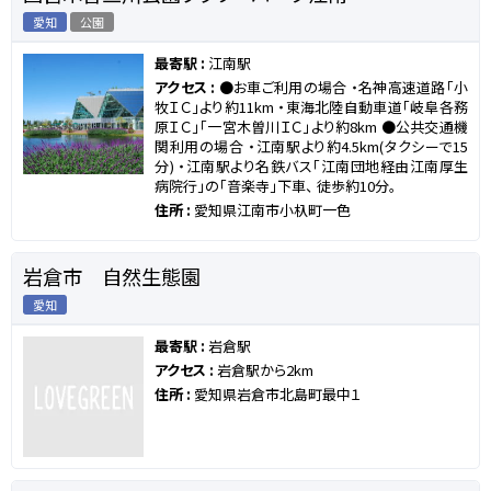
愛知
公園
最寄駅 :
江南駅
アクセス :
●お車ご利用の場合 ・名神高速道路「小
牧ＩＣ」より約11km ・東海北陸自動車道「岐阜各務
原ＩＣ」「一宮木曽川ＩＣ」より約8km ●公共交通機
関利用の場合 ・江南駅より約4.5km(タクシーで15
分) ・江南駅より名鉄バス「江南団地経由江南厚生
病院行」の「音楽寺」下車、 徒歩約10分。
住所 :
愛知県江南市小杁町一色
岩倉市 自然生態園
愛知
最寄駅 :
岩倉駅
アクセス :
岩倉駅から2km
住所 :
愛知県岩倉市北島町最中１