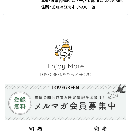
車道「岐阜各務原I.C.」「一宮木曽川I.C.」より約８㎞。
住所 :
愛知県 江南市 小杁町一色