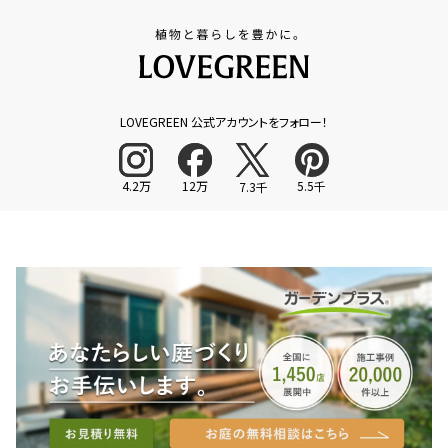
LOVEGREEN 公式アカウントをフォロー！
4.2万
12万
5.5千
7.3千