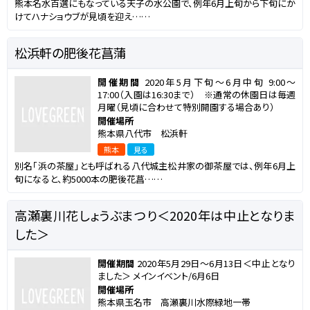
熊本名水百選にもなっている天子の水公園で、例年6月上旬から下旬にか
けてハナショウブが見頃を迎え……
松浜軒の肥後花菖蒲
開催期間
2020年5月下旬～6月中旬 9:00～
17:00（入園は16:30まで） ※通常の休園日は毎週
月曜（見頃に合わせて特別開園する場合あり）
開催場所
熊本県八代市 松浜軒
熊本
見る
別名「浜の茶屋」とも呼ばれる八代城主松井家の御茶屋では、例年6月上
旬になると、約5000本の肥後花菖……
高瀬裏川花しょうぶまつり＜2020年は中止となりま
した＞
開催期間
2020年5月29日～6月13日＜中止となり
ました＞ メインイベント/6月6日
開催場所
熊本県玉名市 高瀬裏川水際緑地一帯