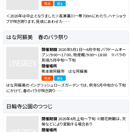
熊本
見る
＜2020年は中止となりました＞高瀬裏川一帯700mにわたり、ハナショウ
ブが咲き誇ります。見頃にあわせた……
はな阿蘇美 春のバラ祭り
開催期間
2020年5月1日～6月中旬 バラドームオー
プン/9:00～17:00、物産館/9:00～18:00 ※バラの
見頃/5月中旬～下旬
開催場所
熊本県阿蘇市 はな阿蘇美
熊本
見る
はな阿蘇美のイングリッシュローズガーデンでは、例年5月中旬から下旬
にかけて、春のバラが咲き誇り……
日輪寺公園のつつじ
開催期間
2020年4月上旬～下旬 ※開花時期は、天
候などにより変動する場合あり
開催場所