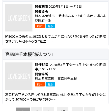
開催期間
2020年3月1日～4月5日
開催場所
熊本県菊池市 菊池市ふるさと創生市民広場およ
び隈府一帯
熊本
見る
約3000本の桜の見頃にあわせて、1か月にわたり「きくち桜まつり」が開催
されます。菊池市ふるさと創生……
高森峠千本桜「桜まつり」
開催期間
2020年3月下旬～4月上旬 まつり期間
中/9:00～17:00
開催場所
熊本県高森町 高森峠千本桜
熊本
見る
高森町の花見の名所で知られる高森峠では、例年3月下旬から4月上旬に
かけて、約7000本の桜が咲き誇り……
...
...
2
3
10
»