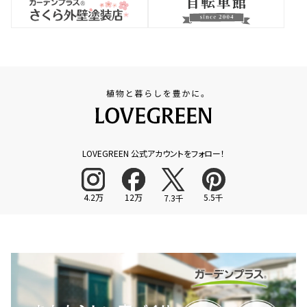
LOVEGREEN 公式アカウントをフォロー！
4.2万
12万
5.5千
7.3千