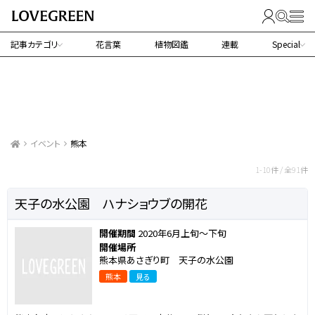
記事カテゴリ
花言葉
植物図鑑
連載
Special
イベント
熊本
熊本で行われるイベント
1-10件 / 全91件
天子の水公園 ハナショウブの開花
開催期間
2020年6月上旬～下旬
開催場所
熊本県あさぎり町 天子の水公園
熊本
見る