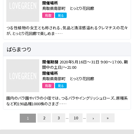
開催場所
鳥取県南部町 とっとり花回廊
鳥取
見る
つる性植物の女王とも称される、気品と清涼感溢れるクレマチスの花々
が、とっとり花回廊で楽しめま……
ばらまつり
開催期間
2020年5月16日～31日 9:00～17:00、期
間中の土日/～21:00
開催場所
鳥取県南部町 とっとり花回廊
鳥取
見る
園内のバラ園やバラの小径では、つるバラやイングリッシュローズ、原種系
など約190品種1000株のさまざ……
...
...
2
3
10
»
1