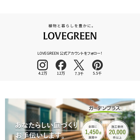
LOVEGREEN 公式アカウントをフォロー！
4.2万
12万
5.5千
7.3千