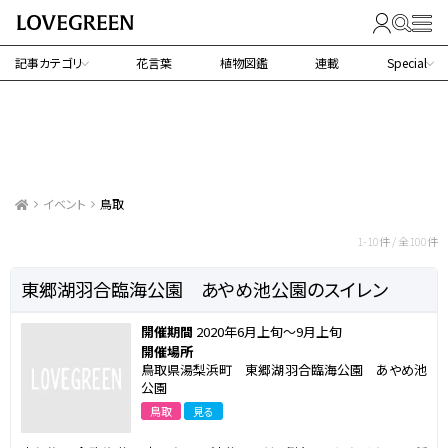
記事カテゴリ
花言葉
植物図鑑
連載
Special
イベント
鳥取
鳥取で行われるイベント
1-10件 / 全100件
東郷湖羽合臨海公園 あやめ池公園のスイレン
開催期間
2020年6月上旬～9月上旬
開催場所
鳥取県湯梨浜町 東郷湖羽合臨海公園 あやめ池
公園
鳥取
見る