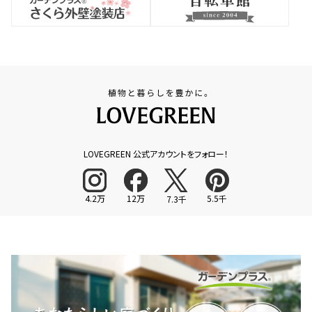
LOVEGREEN 公式アカウントをフォロー！
4.2万
12万
5.5千
7.3千