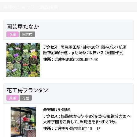
兵庫のショップ・施設検索
園芸屋たなか
兵庫
園芸店
アクセス :
阪急園田駅：徒歩20分、阪神バス（杭瀬
阪神尼崎行他）、 jr尼崎駅：阪神バス（東園田行）
住所 :
兵庫県尼崎市額田町7-43
花工房プランタン
兵庫
花屋
最寄駅 :
姫路駅
アクセス :
姫路駅から徒歩8分駅から姫路城方面へ
大原学園を左折して、魚町通をまっすぐ３分。
住所 :
兵庫県姫路市魚町115 1F