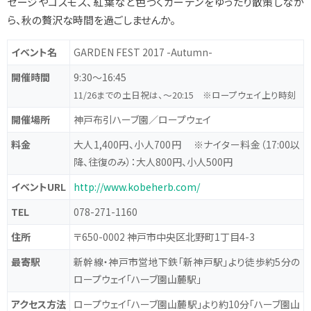
セージやコスモス、紅葉など色づくガーデンをゆったり散策しなが
ら、秋の贅沢な時間を過ごしませんか。
イベント名
GARDEN FEST 2017 -Autumn-
開催時間
9:30～16:45
11/26までの土日祝は、～20:15 ※ロープウェイ上り時刻
開催場所
神戸布引ハーブ園／ロープウェイ
料金
大人1,400円、小人700円 ※ナイター料金（17:00以
降、往復のみ）：大人800円、小人500円
イベントURL
http://www.kobeherb.com/
TEL
078-271-1160
住所
〒650-0002 神戸市中央区北野町1丁目4-3
最寄駅
新幹線・神戸市営地下鉄「新神戸駅」より徒歩約5分の
ロープウェイ「ハーブ園山麓駅」
アクセス方法
ロープウェイ「ハーブ園山麓駅」より約10分「ハーブ園山