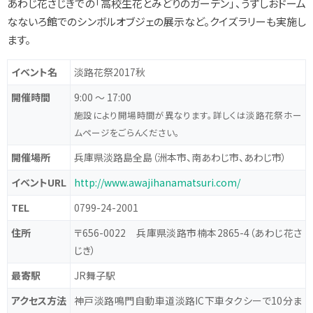
あわじ花さじきでの「高校生花とみどりのガーデン」、
うずしおドーム
なないろ館でのシンボルオブジェの展示など。
クイズラリーも実施し
ます。
イベント名
淡路花祭2017秋
開催時間
9:00 ～ 17:00
施設により開場時間が異なります。詳しくは淡路花祭ホー
ムページをごらんください。
開催場所
兵庫県淡路島全島（洲本市、南あわじ市、あわじ市）
イベントURL
http://www.awajihanamatsuri.com/
TEL
0799-24-2001
住所
〒656-0022 兵庫県淡路市楠本2865-4（あわじ花さ
じき）
最寄駅
JR舞子駅
アクセス方法
神戸淡路鳴門自動車道淡路IC下車タクシーで10分ま