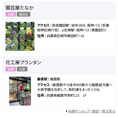
園芸屋たなか
兵庫
園芸店
アクセス :
阪急園田駅：徒歩20分、阪神バス（杭瀬
阪神尼崎行他）、 jr尼崎駅：阪神バス（東園田行）
住所 :
兵庫県尼崎市額田町7-43
花工房プランタン
兵庫
花屋
最寄駅 :
姫路駅
アクセス :
姫路駅から徒歩8分駅から姫路城方面へ
大原学園を左折して、魚町通をまっすぐ３分。
住所 :
兵庫県姫路市魚町115 1F
兵庫のショップ・施設一覧を見る