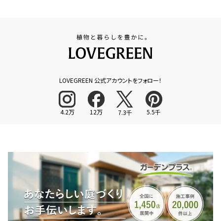
LOVEGREEN 公式アカウントをフォロー！
4.2万
12万
5.5千
7.3千