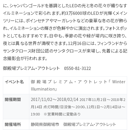
に、シャンパンゴールドを基調としたLEDの光と冬の花々が織りなす
イルミネーションで彩られます。約3万6000球のLEDが光輝くメイン
ツリーには、ポインセチアやマーガレットなどの豪華な冬の花が飾ら
れ、イルミネーションの輝きが色鮮やかに演出されます。フォトスポッ
トとしてもおすすめです。日中も、季節の花や緑が場内に咲き誇り、
夜とは異なる世界が満喫できます。12月16日には、フィンランドから
サンタクロース財団公認のサンタクロースが来場し、先着による記
念撮影会が行われます。
御殿場プレミアム・アウトレット 0550-81-3122
イベント名
御殿場プレミアム・アウトレット「Winter
Illumination」
開催期間
2017/11/02〜2018/02/14
2017年11月2日～2018年2
月14日 点灯時間/日没後～20:00、12月1日～2月14日は～
19:00 ※営業時間に変動あり
開催場所
静岡県御殿場市 御殿場プレミアム・アウトレット