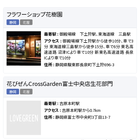
フラワーショップ花樹園
静岡
花屋
最寄駅 :
御殿場線 下土狩駅、東海道線 三島駅
アクセス :
御殿場線下土狩駅から徒歩10分、車で3
分 東海道線三島駅から徒歩15分、車で6分 東名高
速道路 沼津ICより車で10分 新東名高速道路 長泉
ICより車で10分
住所 :
静岡県駿東郡長泉町下土狩696-3
花びぜんCrossGarden富士中央店生花部門
静岡
花屋
最寄駅 :
吉原本町駅
アクセス :
吉原本町駅から0.7km
住所 :
静岡県富士市中央町3丁目13-7