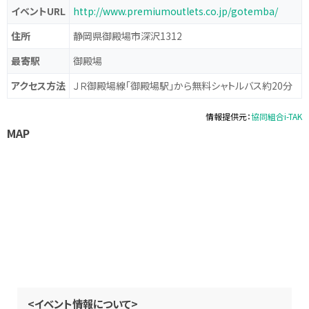
イベントURL
http://www.premiumoutlets.co.jp/gotemba/
住所
静岡県御殿場市深沢1312
最寄駅
御殿場
アクセス方法
ＪＲ御殿場線「御殿場駅」から無料シャトルバス約20分
情報提供元：
協同組合i-TAK
MAP
<イベント情報について>