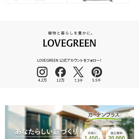
LOVEGREEN 公式アカウントをフォロー！
4.2万
12万
5.5千
7.3千