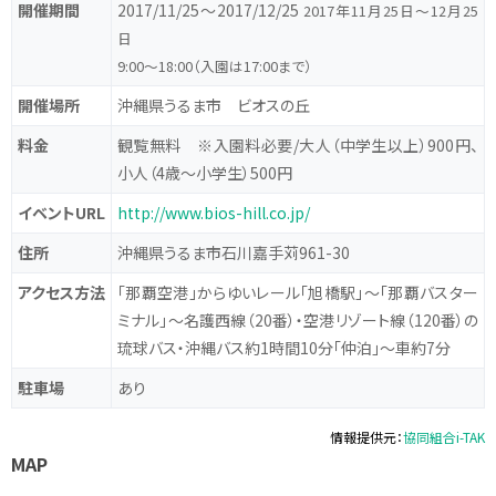
開催期間
2017/11/25〜2017/12/25
2017年11月25日～12月25
日
9:00～18:00（入園は17:00まで）
開催場所
沖縄県うるま市 ビオスの丘
料金
観覧無料 ※入園料必要/大人（中学生以上）900円、
小人（4歳～小学生）500円
イベントURL
http://www.bios-hill.co.jp/
住所
沖縄県うるま市石川嘉手苅961-30
アクセス方法
「那覇空港」からゆいレール「旭橋駅」～「那覇バスター
ミナル」～名護西線（20番）・空港リゾート線（120番）の
琉球バス・沖縄バス約1時間10分「仲泊」～車約7分
駐車場
あり
情報提供元：
協同組合i-TAK
MAP