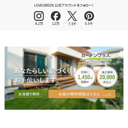
LOVEGREEN 公式アカウントをフォロー！
4.2万
12万
5.5千
7.3千