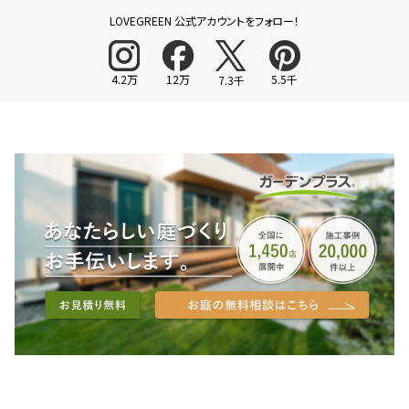
LOVEGREEN 公式アカウントをフォロー！
4.2万
12万
5.5千
7.3千