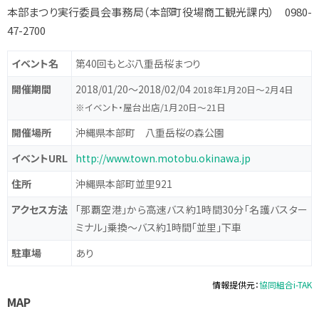
本部まつり実行委員会事務局（本部町役場商工観光課内） 0980-
47-2700
イベント名
第40回もとぶ八重岳桜まつり
開催期間
2018/01/20〜2018/02/04
2018年1月20日～2月4日
※イベント・屋台出店/1月20日～21日
開催場所
沖縄県本部町 八重岳桜の森公園
イベントURL
http://www.town.motobu.okinawa.jp
住所
沖縄県本部町並里921
アクセス方法
「那覇空港」から高速バス約1時間30分「名護バスター
ミナル」乗換～バス約1時間「並里」下車
駐車場
あり
情報提供元：
協同組合i-TAK
MAP