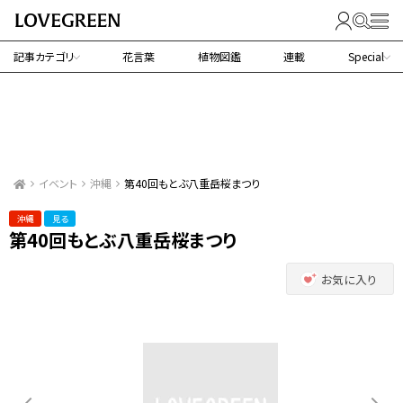
記事カテゴリ
花言葉
植物図鑑
連載
Special
イベント
沖縄
第40回もとぶ八重岳桜まつり
沖縄
見る
第40回もとぶ八重岳桜まつり
お気に入り