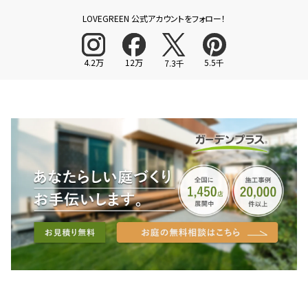
LOVEGREEN 公式アカウントをフォロー！
4.2万
12万
5.5千
7.3千