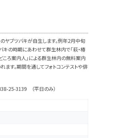
本ものヤブツバキが自生します。例年2月中旬
バキの時期にあわせて群生林内で「萩・椿
見どころ案内人」による群生林内の無料案内
れます。期間を通してフォトコンテストや俳
-25-3139 （平日のみ）