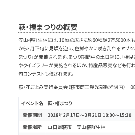
萩・椿まつりの概要
笠山椿群生林には、10haの広さに約60種類2万5000
から3月下旬に見頃を迎え、色鮮やかに咲き乱れるヤブツ
まつり」が開催されます。まつり期間中の土日祝に、「椿
やクイズラリーが実施されるほか、特産品販売なども行わ
句コンテストも催されます。
萩・花ごよみ実行委員会（萩市商工観光部観光課内） 0838
イベント名
萩・椿まつり
開催期間
2018年2月17日～3月21日 10:00～15:30
開催場所
山口県萩市 笠山椿群生林