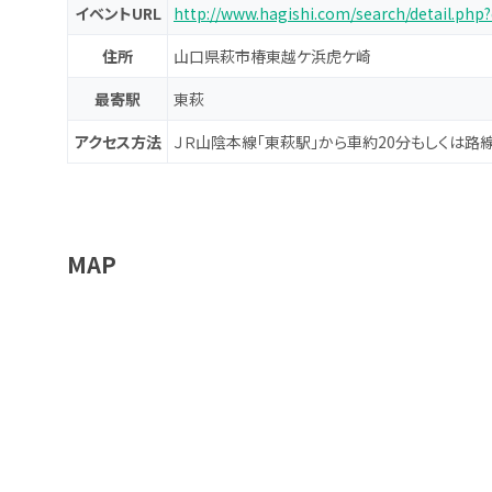
イベントURL
http://www.hagishi.com/search/detail.php
住所
山口県萩市椿東越ケ浜虎ケ崎
最寄駅
東萩
アクセス方法
ＪＲ山陰本線「東萩駅」から車約20分もしくは路
MAP