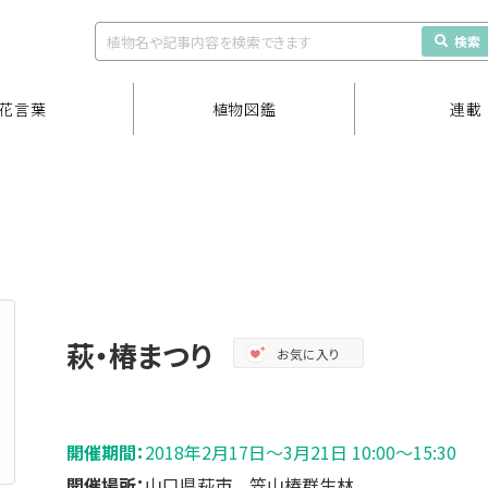
検索
花言葉
植物図鑑
連載
萩・椿まつり
お気に入り
開催期間：
2018年2月17日～3月21日 10:00～15:30
開催場所：
山口県萩市 笠山椿群生林