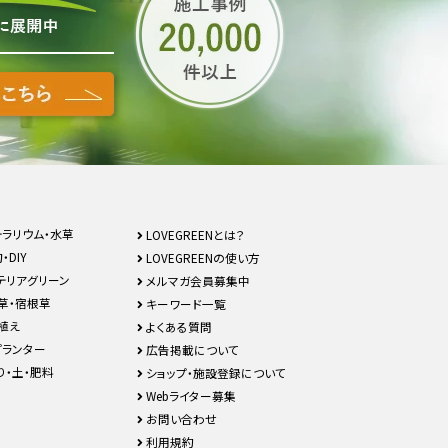
テラリウム・水草
LOVEGREENとは？
・DIY
LOVEGREENの使い方
テリアグリーン
メルマガ会員募集中
草・宿根草
キーワード一覧
植え
よくある質問
プランター
広告掲載について
り・土・肥料
ショップ・施設登録について
Webライター募集
お問い合わせ
利用規約