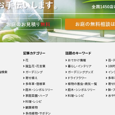
記事カテゴリー
話題のキーワード
花
おでかけ情報
苔・
誕生花・花言葉
暮らし・インテリア
100均
設検索
ガーデニング
ガーデニンググッズ
イン
寄せ植え
ドライフラワー
多年
多年草・宿根草
植物の害虫・病気一覧
寄せ
庭木・シンボルツリー
庭木・シンボルツリー
鉢・
家庭菜園・ハーブ
料理・レシピ
水や
料理・レシピ
観葉植物
多肉植物・サボテン