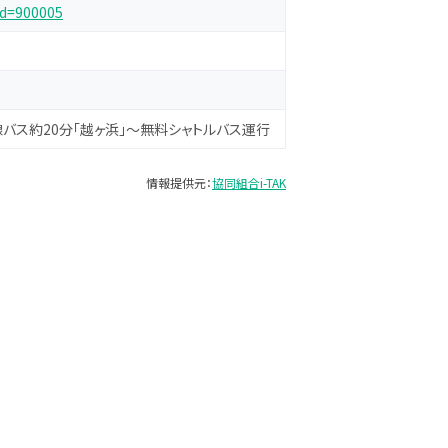
?d=900005
線バス約20分「越ヶ浜」～無料シャトルバス運行
情報提供元：
協同組合i-TAK