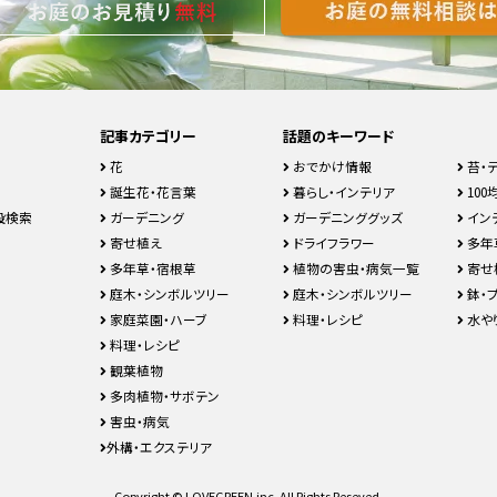
記事カテゴリー
話題のキーワード
花
おでかけ情報
苔・
誕生花・花言葉
暮らし・インテリア
100均
設検索
ガーデニング
ガーデニンググッズ
イン
寄せ植え
ドライフラワー
多年
多年草・宿根草
植物の害虫・病気一覧
寄せ
庭木・シンボルツリー
庭木・シンボルツリー
鉢・
家庭菜園・ハーブ
料理・レシピ
水や
料理・レシピ
観葉植物
多肉植物・サボテン
害虫・病気
外構・エクステリア
Copyright © LOVEGREEN.inc. All Rights Reseved.