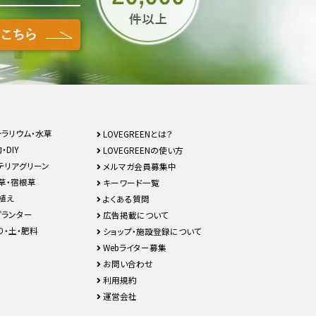
テラリウム・水草
LOVEGREENとは？
・DIY
LOVEGREENの使い方
テリアグリーン
メルマガ会員募集中
草・宿根草
キーワード一覧
植え
よくある質問
プランター
広告掲載について
り・土・肥料
ショップ・施設登録について
Webライター募集
お問い合わせ
利用規約
運営会社