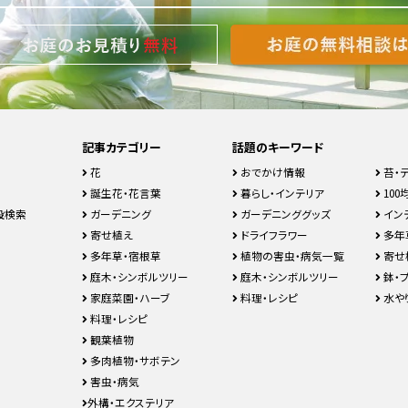
記事カテゴリー
話題のキーワード
花
おでかけ情報
苔・
誕生花・花言葉
暮らし・インテリア
100均
設検索
ガーデニング
ガーデニンググッズ
イン
寄せ植え
ドライフラワー
多年
多年草・宿根草
植物の害虫・病気一覧
寄せ
庭木・シンボルツリー
庭木・シンボルツリー
鉢・
家庭菜園・ハーブ
料理・レシピ
水や
料理・レシピ
観葉植物
多肉植物・サボテン
害虫・病気
外構・エクステリア