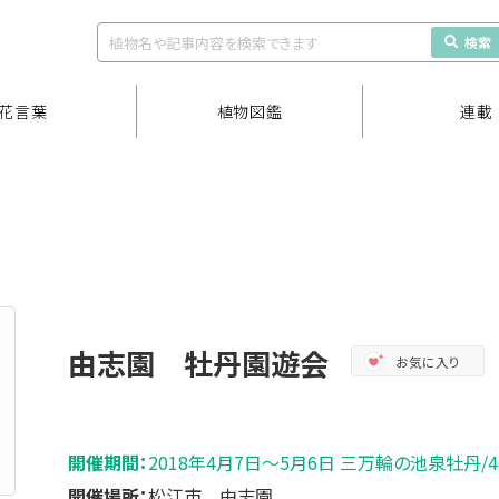
検索
花言葉
植物図鑑
連載
由志園 牡丹園遊会
お気に入り
開催期間：
2018年4月7日～5月6日 三万輪の池泉牡丹/
開催場所：
松江市 由志園