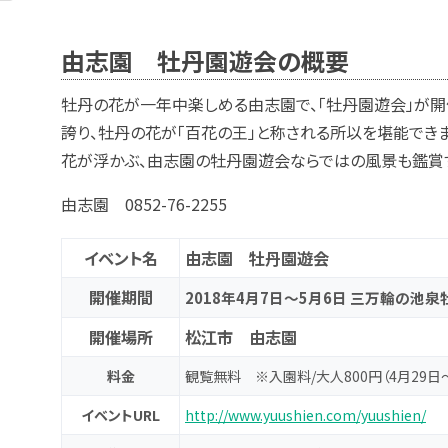
由志園 牡丹園遊会の概要
牡丹の花が一年中楽しめる由志園で、「牡丹園遊会」が開
誇り、牡丹の花が「百花の王」と称される所以を堪能でき
花が浮かぶ、由志園の牡丹園遊会ならではの風景も鑑賞す
由志園 0852-76-2255
イベント名
由志園 牡丹園遊会
開催期間
2018年4月7日～5月6日 三万輪の池泉
開催場所
松江市 由志園
料金
観覧無料 ※入園料/大人800円（4月29日～
イベントURL
http://www.yuushien.com/yuushien/