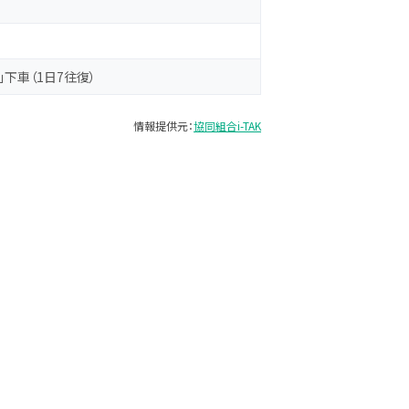
下車（1日7往復）
情報提供元：
協同組合i-TAK