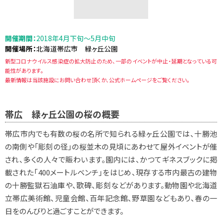
開催期間：
2018年4月下旬～5月中旬
開催場所：
北海道帯広市 緑ヶ丘公園
新型コロナウイルス感染症の拡大防止のため、一部のイベントが中止・延期となっている可
能性があります。
最新情報は当該施設にお問い合わせ頂くか、公式ホームページをご覧ください。
帯広 緑ヶ丘公園の桜の概要
帯広市内でも有数の桜の名所で知られる緑ヶ丘公園では、十勝池
の南側や「彫刻の径」の桜並木の見頃にあわせて屋外イベントが催
され、多くの人々で賑わいます。園内には、かつてギネスブックに掲
載された「400メートルベンチ」をはじめ、現存する市内最古の建物
の十勝監獄石油庫や、歌碑、彫刻などがあります。動物園や北海道
立帯広美術館、児童会館、百年記念館、野草園などもあり、春の一
日をのんびりと過ごすことができます。