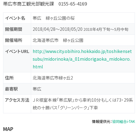
帯広市商工観光部観光課 0155-65-4169
イベント名
帯広 緑ヶ丘公園の桜
開催期間
2018/04/28〜2018/05/20
2018年4月下旬～5月中旬
開催場所
北海道帯広市 緑ヶ丘公園
イベントURL
http://www.city.obihiro.hokkaido.jp/toshikenset
subu/midorinoka/a_01midorigaoka_midokoro.
html
住所
北海道帯広市緑ヶ丘2
最寄駅
帯広
アクセス方法
ＪＲ根室本線「帯広駅」から車約10分もしくは73・29系
統の十勝バス「グリーンパーク」下車
情報提供元：
協同組合i-TAK
MAP