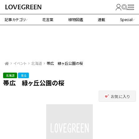
記事カテゴリ
花言葉
植物図鑑
連載
Special
イベント
北海道
帯広 緑ヶ丘公園の桜
北海道
見る
帯広 緑ヶ丘公園の桜
お気に入り