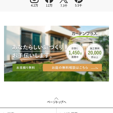
4.2万
12万
5.5千
7.3千
ページトップへ