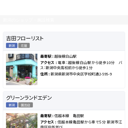
新潟のショップ・施設検索
吉田フローリスト
新潟
花屋
最寄駅 :
越後線白山駅
アクセス :
電車：越後線白山駅から徒歩10分 バ
ス：新潟中央高校前から徒歩１分
住所 :
新潟県新潟市中央区学校町通2-595-9
グリーンランドエデン
新潟
園芸店
最寄駅 :
信越本線 亀田駅
アクセス :
信越本線亀田駅から車で５分 新潟市江
南区役所並び