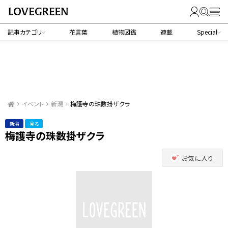
記事カテゴリ
花言葉
植物図鑑
連載
Special
イベント
新潟
梅護寺の珠数掛ザクラ
新潟
見る
梅護寺の珠数掛ザクラ
お気に入り