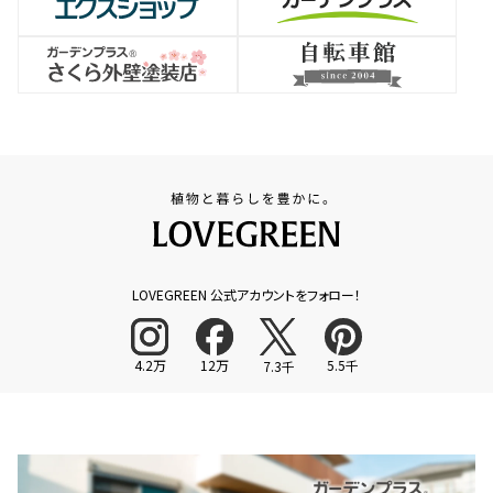
LOVEGREEN 公式アカウントをフォロー！
4.2万
12万
5.5千
7.3千