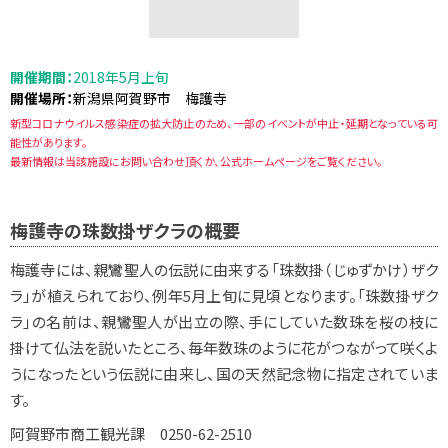
開催期間：
2018年5月上旬
開催場所：
新潟県阿賀野市 梅護寺
新型コロナウイルス感染症の拡大防止のため、一部のイベントが中止・延期となっている可
能性があります。
最新情報は当該施設にお問い合わせ頂くか、公式ホームページをご覧ください。
梅護寺の珠数掛ザクラの概要
梅護寺には、親鸞聖人の伝説に由来する「珠数掛（じゅずかけ）ザク
ラ」が植えられており、例年5月上旬に見頃となります。「珠数掛ザク
ラ」の名前は、親鸞聖人が出立の際、手にしていた数珠を桜の枝に
掛けて仏法を説いたところ、毎年数珠のように花がつながって咲くよ
うになったという伝説に由来し、国の天然記念物に指定されていま
す。
阿賀野市商工観光課 0250-62-2510