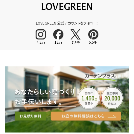
LOVEGREEN 公式アカウントをフォロー！
4.2万
12万
5.5千
7.3千