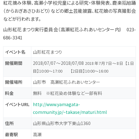
紅花摘み体験、高瀬小学校児童による研究・体験発表、鹿楽招旭踊
（からおぎあさひおどり）などの郷土芸能披露、紅花娘の写真撮影会
などが行われます。
山形紅花まつり実行委員会（高瀬紅花ふれあいセンター内） 023-
686-3341
イベント名
山形紅花まつり
開催期間
2018/07/07〜2018/07/08
2018年7月7日～8日 【1日
目】10:00～17:00 【2日目】10:00～16:00
開催場所
山形市 高瀬紅花ふれあいセンター
料金
無料 ※紅花染め体験など一部有料
イベントURL
http://www.yamagata-
community.jp/~takase/maturi.html
住所
山形県山形市大字下東山1360
最寄駅
高瀬