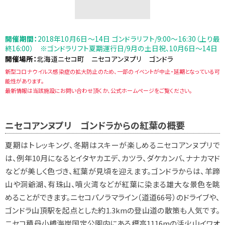
開催期間：
2018年10月6日～14日 ゴンドラリフト/9:00～16:30（上り最
終16:00） ※ゴンドラリフト夏期運行日/9月の土日祝、10月6日～14日
開催場所：
北海道ニセコ町 ニセコアンヌプリ ゴンドラ
新型コロナウイルス感染症の拡大防止のため、一部のイベントが中止・延期となっている可
能性があります。
最新情報は当該施設にお問い合わせ頂くか、公式ホームページをご覧ください。
ニセコアンヌプリ ゴンドラからの紅葉の概要
夏期はトレッキング、冬期はスキーが楽しめるニセコアンヌプリで
は、例年10月になるとイタヤカエデ、カツラ、ダケカンバ、ナナカマド
などが美しく色づき、紅葉が見頃を迎えます。ゴンドラからは、羊蹄
山や洞爺湖、有珠山、噴火湾などが紅葉に染まる雄大な景色を眺
めることができます。ニセコパノラマライン（道道66号）のドライブや、
ゴンドラ山頂駅を起点とした約1.3kmの登山道の散策も人気です。
ニセコ積丹小樽海岸国定公園内にある標高1116mの活火山イワオ