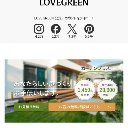
LOVEGREEN 公式アカウントをフォロー！
4.2万
12万
5.5千
7.3千