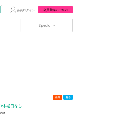
会員登録のご案内
会員ログイン
Special
佐賀
見る
会期中休場日なし
車場