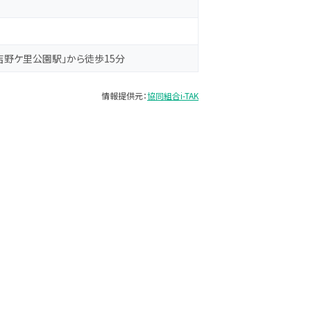
吉野ケ里公園駅」から徒歩15分
情報提供元：
協同組合i-TAK