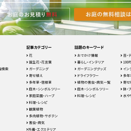
記事カテゴリー
話題のキーワード
花
おでかけ情報
苔・
誕生花・花言葉
暮らし・インテリア
100均
設検索
ガーデニング
ガーデニンググッズ
イン
寄せ植え
ドライフラワー
多年
多年草・宿根草
植物の害虫・病気一覧
寄せ
庭木・シンボルツリー
庭木・シンボルツリー
鉢・
家庭菜園・ハーブ
料理・レシピ
水や
料理・レシピ
観葉植物
多肉植物・サボテン
害虫・病気
外構・エクステリア