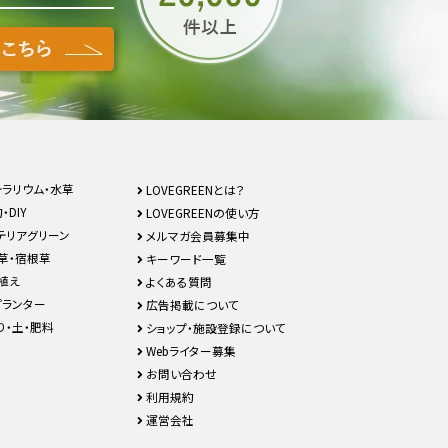
テラリウム・水草
LOVEGREENとは？
・DIY
LOVEGREENの使い方
テリアグリーン
メルマガ会員募集中
草・宿根草
キーワード一覧
植え
よくある質問
プランター
広告掲載について
り・土・肥料
ショップ・施設登録について
Webライター募集
お問い合わせ
利用規約
運営会社