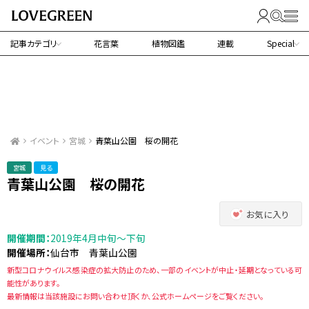
記事カテゴリ
花言葉
植物図鑑
連載
Special
イベント
宮城
青葉山公園 桜の開花
宮城
見る
青葉山公園 桜の開花
お気に入り
開催期間：
2019年4月中旬～下旬
開催場所：
仙台市 青葉山公園
新型コロナウイルス感染症の拡大防止のため、一部のイベントが中止・延期となっている可
能性があります。
最新情報は当該施設にお問い合わせ頂くか、公式ホームページをご覧ください。