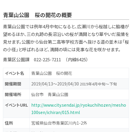
青葉山公園 桜の開花の概要
青葉山公園では例年4月中旬になると、広瀬川から桜越しに脇櫓が
望めるほか、三の丸跡の長沼沿いの桜が満開となり華やいだ風情を
見せます。公園から仙台第二高等学校方面へ抜ける道の並木は「桜
の小径」と呼ばれるほど、満開の頃には見事な花を咲かせます。
青葉区公園課 022-225-7211 （内線6425）
イベント名
青葉山公園 桜の開花
開催期間
2019/04/13〜2019/04/30
2019年4月中旬～下旬
開催場所
仙台市 青葉山公園
イベントURL
http://www.city.sendai.jp/ryokuchihozen/mesho
100sen/ichiran/015.html
住所
宮城県仙台市青葉区川内1-2外