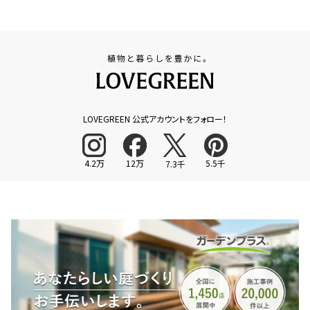
LOVEGREEN 公式アカウントをフォロー！
4.2万
12万
5.5千
7.3千