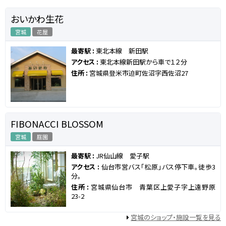
おいかわ生花
宮城
花屋
最寄駅 :
東北本線 新田駅
アクセス :
東北本線新田駅から車で１２分
住所 :
宮城県登米市迫町佐沼字西佐沼27
FIBONACCI BLOSSOM
宮城
庭園
最寄駅 :
JR仙山線 愛子駅
アクセス :
仙台市営バス「松原」バス停下車。徒歩3
分。
住所 :
宮城県仙台市 青葉区上愛子字上遠野原
23-2
宮城のショップ・施設一覧を見る