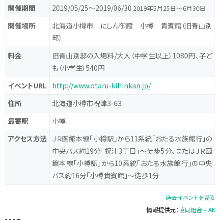
開催期間
2019/05/25〜2019/06/30
2019年5月25日～6月30日
開催場所
北海道小樽市 にしん御殿 小樽 貴賓館（旧青山別
邸）
料金
旧青山別邸の入場料/大人（中学生以上）1080円、子ど
も（小学生）540円
イベントURL
http://www.otaru-kihinkan.jp/
住所
北海道小樽市祝津3-63
最寄駅
小樽
アクセス方法
ＪＲ函館本線「小樽駅」から11系統「おたる水族館行」の
中央バス約19分「祝津3丁目」～徒歩5分、またはＪＲ函
館本線「小樽駅」から10系統「おたる水族館行」の中央
バス約16分「小樽貴賓館」～徒歩1分
過去イベントを見る
情報提供元：
協同組合i-TAK