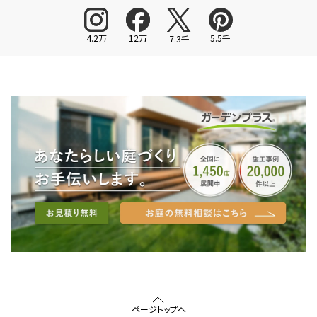
4.2万
12万
5.5千
7.3千
ページトップへ