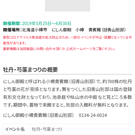
開催期間：
2019年5月25日～6月30日
開催場所：
北海道小樽市 にしん御殿 小樽 貴賓館（旧青山別邸）
新型コロナウイルス感染症の拡大防止のため、一部のイベントが中止・延期となっている可
能性があります。
最新情報は当該施設にお問い合わせ頂くか、公式ホームページをご覧ください。
牡丹・芍薬まつりの概要
にしん御殿と呼ばれる小樽貴賓館（旧青山別邸）で、約700株の牡丹
と芍薬の花が見頃となります。贅をつくした旧青山別邸は国の登録
有形文化財となっており、池泉庭や枯山水の中庭など見どころ多数
です。期間中、着物で来館すると、別邸の入館料が無料となります。
にしん御殿小樽貴賓館（旧青山別邸） 0134-24-0024
イベント名
牡丹・芍薬まつり